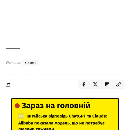
TAGGED:
XIAOMI
Зараз на головній
Китайська відповідь ChatGPT та Claude:
Alibaba показала модель, що не потребує
людини тижнями