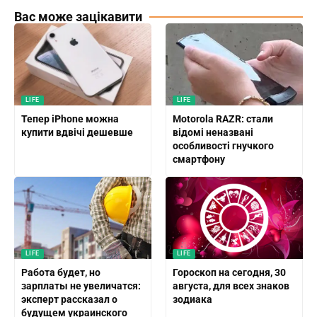
Вас може зацікавити
LIFE
LIFE
Тепер iPhone можна
Motorola RAZR: стали
купити вдвічі дешевше
відомі неназвані
особливості гнучкого
смартфону
LIFE
LIFE
Работа будет, но
Гороскоп на сегодня, 30
зарплаты не увеличатся:
августа, для всех знаков
эксперт рассказал о
зодиака
будущем украинского