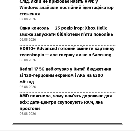
Слід, який не приховає навіть VPN: у
Windows знайшли постійний ідентифікатор
стеження
07.08.2026
Одна консоль — 25 років ігор: Xbox Helix
зможе запускати бібліотеки п’яти поколінь
06.08.2026
HDR10+ Advanced готовий змінити картинку
телевізорів — але спершу лише в Samsung
06.08.2026
Redmi 17 5G дебютував у Китаї: бюджетник
зі 120-герцовим екраном і АКБ на 6300
мА·год
06.08.2026
AMD пояснила, чому пам’ять дорожчає для
всіх: дата-центри скуповують RAM, яка
простоює
06.08.2026