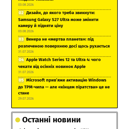
03.08.2026
Дизайн, до якого треба звикнути:
Samsung Galaxy S27 Ultra може змінити
камеру й підняти ціну
03.08.2026
Венера не «мертва планета»: під
розпеченою поверхнею досі щось рухається
31.07.2026
Apple Watch Series 12 та Ultra 4: чого
чекати від осінніх новинок Apple
31.07.2026
Microsoft прив’яже активацію Windows
до TPM-чипа — але «кінцем піратства» це не
стане
29.07.2026
Останні новини