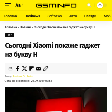
Aa
Головна
Hardnews
Softnews
Авто
Огляди
Мобі
Головна
»
Новини
»
Сьогодні Xiaomi покаже гаджет на букву H
LIFE
Сьогодні Xiaomi покаже гаджет
на букву H
Автор:
Andrew Orobets
Останнє оновлення: 29.09.2019 07:51