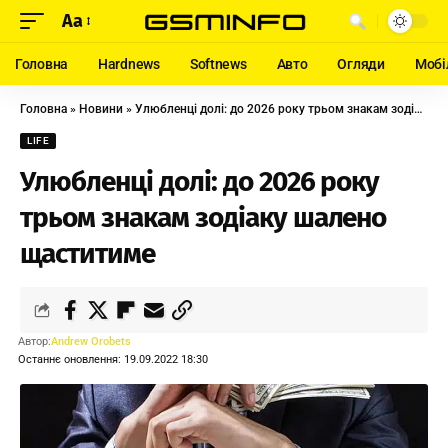
Aa
Головна
Hardnews
Softnews
Авто
Огляди
Мобі
Головна
»
Новини
»
Улюбленці долі: до 2026 року трьом знакам зодіаку шалено щаститиме
LIFE
Улюбленці долі: до 2026 року
трьом знакам зодіаку шалено
щаститиме
Автор:
Andrew Orobets
Останнє оновлення: 19.09.2022 18:30