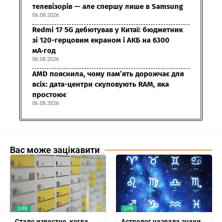
телевізорів — але спершу лише в Samsung
06.08.2026
Redmi 17 5G дебютував у Китаї: бюджетник
зі 120-герцовим екраном і АКБ на 6300
мА·год
06.08.2026
AMD пояснила, чому пам’ять дорожчає для
всіх: дата-центри скуповують RAM, яка
простоює
06.08.2026
Вас може зацікавити
LIFE
LIFE
Стало известно, когда
Астролог назвала знаки