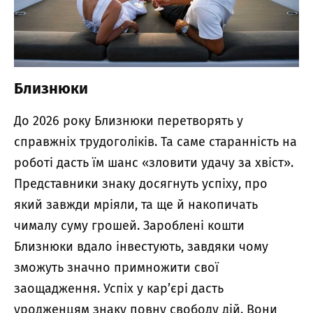
Близнюки
До 2026 року Близнюки перетворять у
справжніх трудоголіків. Та саме старанність на
роботі дасть їм шанс «зловити удачу за хвіст».
Представники знаку досягнуть успіху, про
який завжди мріяли, та ще й накопичать
чималу суму грошей. Зароблені кошти
Близнюки вдало інвестують, завдяки чому
зможуть значно примножити свої
заощадження. Успіх у кар’єрі дасть
уродженцям знаку повну свободу дій. Вони