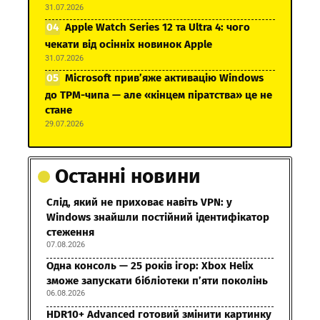
31.07.2026
Apple Watch Series 12 та Ultra 4: чого
чекати від осінніх новинок Apple
31.07.2026
Microsoft прив’яже активацію Windows
до TPM-чипа — але «кінцем піратства» це не
стане
29.07.2026
Останні новини
Слід, який не приховає навіть VPN: у
Windows знайшли постійний ідентифікатор
стеження
07.08.2026
Одна консоль — 25 років ігор: Xbox Helix
зможе запускати бібліотеки п’яти поколінь
06.08.2026
HDR10+ Advanced готовий змінити картинку