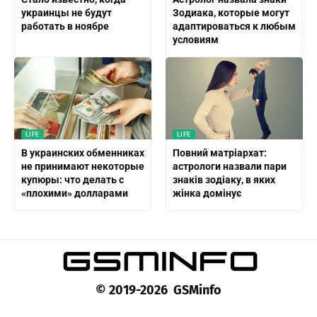
украинцы не будут
Зодиака, которые могут
работать в ноябре
адаптироваться к любым
условиям
LIFE
LIFE
В украинских обменниках
Повний матріархат:
не принимают некоторые
астрологи назвали пари
купюры: что делать с
знаків зодіаку, в яких
«плохими» долларами
жінка домінує
© 2019-2026 GSMinfo