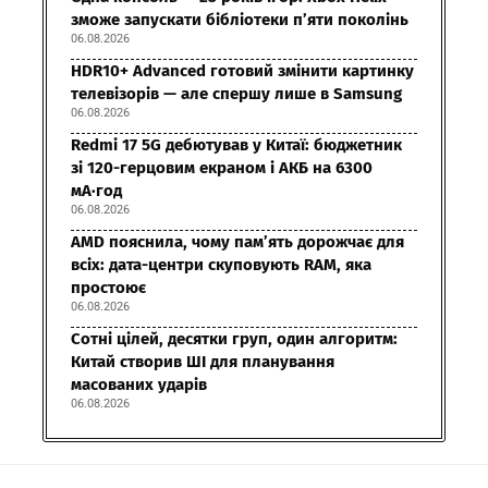
зможе запускати бібліотеки п’яти поколінь
06.08.2026
HDR10+ Advanced готовий змінити картинку
телевізорів — але спершу лише в Samsung
06.08.2026
Redmi 17 5G дебютував у Китаї: бюджетник
зі 120-герцовим екраном і АКБ на 6300
мА·год
06.08.2026
AMD пояснила, чому пам’ять дорожчає для
всіх: дата-центри скуповують RAM, яка
простоює
06.08.2026
Сотні цілей, десятки груп, один алгоритм:
Китай створив ШІ для планування
масованих ударів
06.08.2026