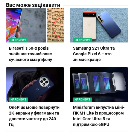
Вас може зацікавити
HARDNEWS
HARDNEWS
В газеті з 50-х років
Samsung S21 Ultra та
знайшли точний опис
Google Pixel 6 – хто
сучасного смартфону
знімає краще
HARDNEWS
HARDNEWS
OnePlus може повернути
Minisforum випустив міні-
2K-екрани у флагмани та
ПК M1 Lite із процесором
довести частоту до 240
Intel Core Ultra 5 та
Гц
підтримкою eGPU