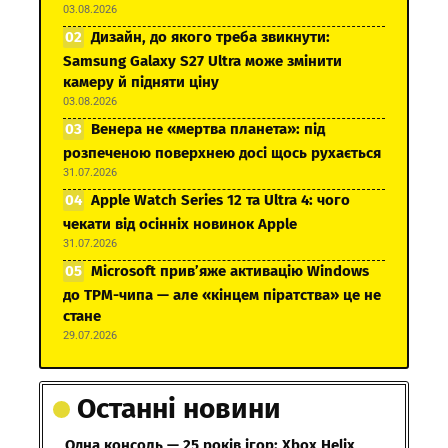
03.08.2026
Дизайн, до якого треба звикнути:
Samsung Galaxy S27 Ultra може змінити
камеру й підняти ціну
03.08.2026
Венера не «мертва планета»: під
розпеченою поверхнею досі щось рухається
31.07.2026
Apple Watch Series 12 та Ultra 4: чого
чекати від осінніх новинок Apple
31.07.2026
Microsoft прив’яже активацію Windows
до TPM-чипа — але «кінцем піратства» це не
стане
29.07.2026
Останні новини
Одна консоль — 25 років ігор: Xbox Helix