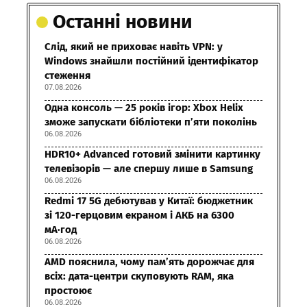
Останні новини
Слід, який не приховає навіть VPN: у
Windows знайшли постійний ідентифікатор
стеження
07.08.2026
Одна консоль — 25 років ігор: Xbox Helix
зможе запускати бібліотеки п’яти поколінь
06.08.2026
HDR10+ Advanced готовий змінити картинку
телевізорів — але спершу лише в Samsung
06.08.2026
Redmi 17 5G дебютував у Китаї: бюджетник
зі 120-герцовим екраном і АКБ на 6300
мА·год
06.08.2026
AMD пояснила, чому пам’ять дорожчає для
всіх: дата-центри скуповують RAM, яка
простоює
06.08.2026