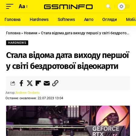
Aa
Головна
Hardnews
Softnews
Авто
Огляди
Мобі
Головна
»
Новини
»
Стала відома дата виходу першої у світі бездротової відеокарти
HARDNEWS
Стала відома дата виходу першої
у світі бездротової відеокарти
Автор:
Andrew Orobets
Останнє оновлення: 22.07.2023 13:04