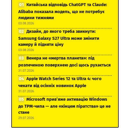
Китайська відповідь ChatGPT та Claude:
Alibaba показала модель, що не потребує
людини тижнями
03.08.2026
Дизайн, до якого треба звикнути:
Samsung Galaxy S27 Ultra може змінити
камеру й підняти ціну
03.08.2026
Венера не «мертва планета»: під
розпеченою поверхнею досі щось рухається
31.07.2026
Apple Watch Series 12 та Ultra 4: чого
чекати від осінніх новинок Apple
31.07.2026
Microsoft прив’яже активацію Windows
до TPM-чипа — але «кінцем піратства» це не
стане
29.07.2026