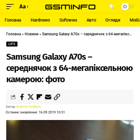
Aa
Головна
Hardnews
Softnews
Авто
Огляди
Мобі
Головна
»
Новини
»
Samsung Galaxy A70s – середнячок з 64-мегапіксельною камерою: фото
LIFE
Samsung Galaxy A70s –
середнячок з 64-мегапіксельною
камерою: фото
Автор:
Andrew Orobets
Останнє оновлення: 16.09.2019 10:51