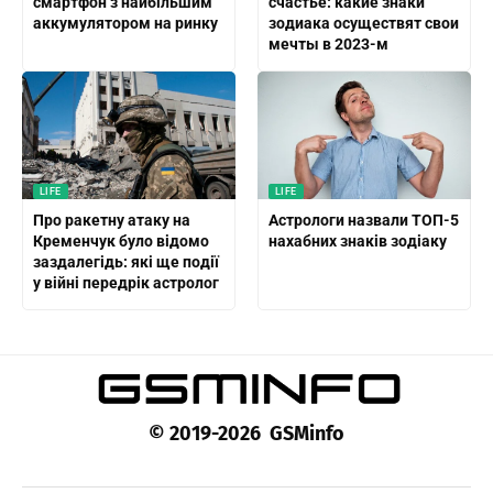
смартфон з найбільшим
счастье: какие знаки
аккумулятором на ринку
зодиака осуществят свои
мечты в 2023-м
LIFE
LIFE
Про ракетну атаку на
Астрологи назвали ТОП-5
Кременчук було відомо
нахабних знаків зодіаку
заздалегідь: які ще події
у війні передрік астролог
© 2019-2026 GSMinfo