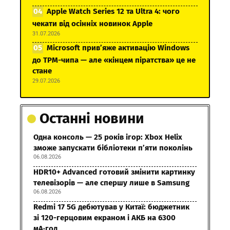
Apple Watch Series 12 та Ultra 4: чого
чекати від осінніх новинок Apple
31.07.2026
Microsoft прив’яже активацію Windows
до TPM-чипа — але «кінцем піратства» це не
стане
29.07.2026
Останні новини
Одна консоль — 25 років ігор: Xbox Helix
зможе запускати бібліотеки п’яти поколінь
06.08.2026
HDR10+ Advanced готовий змінити картинку
телевізорів — але спершу лише в Samsung
06.08.2026
Redmi 17 5G дебютував у Китаї: бюджетник
зі 120-герцовим екраном і АКБ на 6300
мА·год