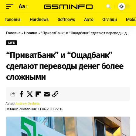
Aa
Головна
Hardnews
Softnews
Авто
Огляди
Мобі
Головна
»
Новини
»
“ПриватБанк” и “Ощадбанк” сделают переводы денег более сложными
LIFE
“ПриватБанк” и “Ощадбанк”
сделают переводы денег более
сложными
Автор:
Andrew Orobets
Останнє оновлення: 11.06.2021 22:16