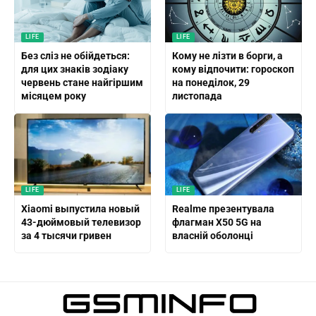
LIFE
LIFE
Без сліз не обійдеться:
Кому не лізти в борги, а
для цих знаків зодіаку
кому відпочити: гороскоп
червень стане найгіршим
на понеділок, 29
місяцем року
листопада
LIFE
LIFE
Xiaomi выпустила новый
Realme презентувала
43-дюймовый телевизор
флагман X50 5G на
за 4 тысячи гривен
власній оболонці