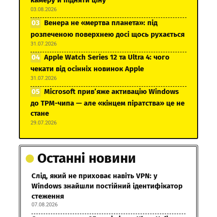
03.08.2026
Венера не «мертва планета»: під
розпеченою поверхнею досі щось рухається
31.07.2026
Apple Watch Series 12 та Ultra 4: чого
чекати від осінніх новинок Apple
31.07.2026
Microsoft прив’яже активацію Windows
до TPM-чипа — але «кінцем піратства» це не
стане
29.07.2026
Останні новини
Слід, який не приховає навіть VPN: у
Windows знайшли постійний ідентифікатор
стеження
07.08.2026