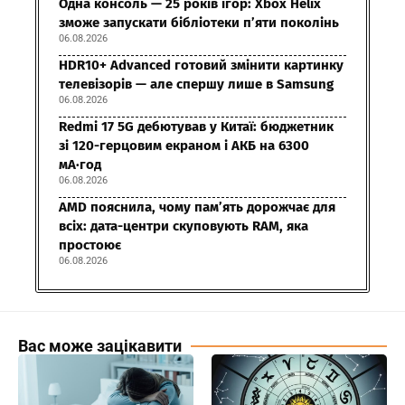
Одна консоль — 25 років ігор: Xbox Helix
зможе запускати бібліотеки п’яти поколінь
06.08.2026
HDR10+ Advanced готовий змінити картинку
телевізорів — але спершу лише в Samsung
06.08.2026
Redmi 17 5G дебютував у Китаї: бюджетник
зі 120-герцовим екраном і АКБ на 6300
мА·год
06.08.2026
AMD пояснила, чому пам’ять дорожчає для
всіх: дата-центри скуповують RAM, яка
простоює
06.08.2026
Вас може зацікавити