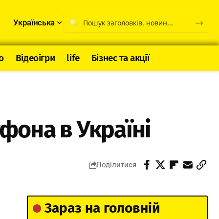
Українська
о
Відеоігри
life
Бізнес та акції
тфона в Україні
Поділитися
Зараз на головній