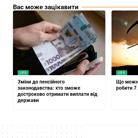
Вас може зацікавити
LIFE
LIFE
Зміни до пенсійного
Що можна
законодавства: хто зможе
робити 7
достроково отримати виплати від
держави