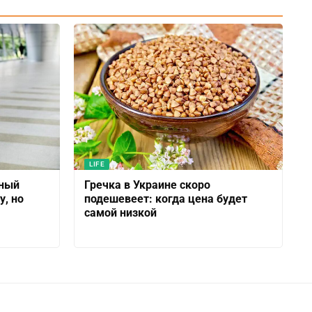
LIFE
нный
Гречка в Украине скоро
у, но
подешевеет: когда цена будет
самой низкой