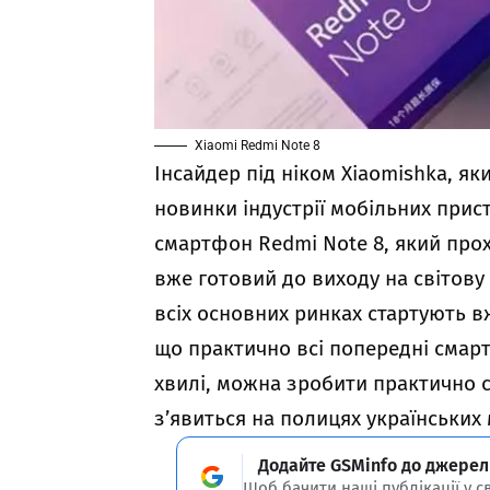
Xiaomi Redmi Note 8
Інсайдер під ніком Xiaomishka, як
новинки індустрії мобільних прис
смартфон Redmi Note 8, який про
вже готовий до виходу на світову
всіх основних ринках стартують вж
що практично всі попередні смарт
хвилі, можна зробити практично 
з’явиться на полицях українських 
Додайте GSMinfo до джерел
Щоб бачити наші публікації у с