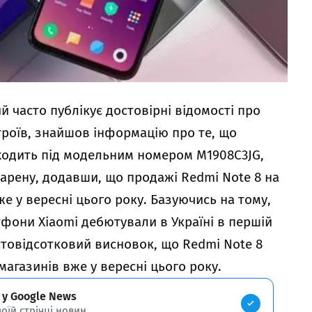
ий часто публікує достовірні відомості про
троїв, знайшов інформацію про те, що
ходить під модельним номером M1908C3JG,
 арену, додавши, що продажі Redmi Note 8 на
е у вересні цього року. Базуючись на тому,
фони Xiaomi дебютували в Україні в першій
стовідсотковий висновок, що Redmi Note 8
магазинів вже у вересні цього року.
 у Google News
воїй стрічці новин