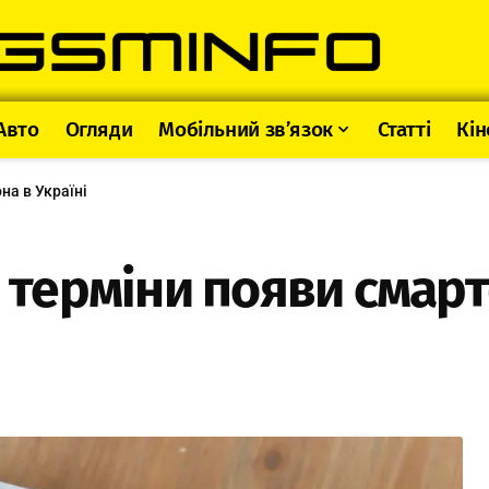
Авто
Огляди
Мобільний зв’язок
Статті
Кін
на в Україні
і терміни появи смар