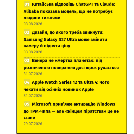
Китайська відповідь ChatGPT та Claude:
Alibaba показала модель, що не потребує
людини тижнями
03.08.2026
Дизайн, до якого треба звикнути:
Samsung Galaxy S27 Ultra може змінити
камеру й підняти ціну
03.08.2026
Венера не «мертва планета»: під
розпеченою поверхнею досі щось рухається
31.07.2026
Apple Watch Series 12 та Ultra 4: чого
чекати від осінніх новинок Apple
31.07.2026
Microsoft прив’яже активацію Windows
до TPM-чипа — але «кінцем піратства» це не
стане
29.07.2026