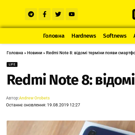
Головна
Hardnews
Softnews
Головна
»
Новини
»
Redmi Note 8: відомі терміни появи смартфо
LIFE
Redmi Note 8: відом
Автор:
Andrew Orobets
Останнє оновлення: 19.08.2019 12:27