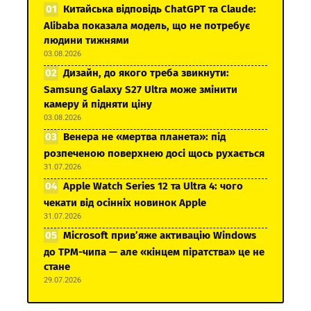
Китайська відповідь ChatGPT та Claude:
Alibaba показала модель, що не потребує
людини тижнями
03.08.2026
Дизайн, до якого треба звикнути:
Samsung Galaxy S27 Ultra може змінити
камеру й підняти ціну
03.08.2026
Венера не «мертва планета»: під
розпеченою поверхнею досі щось рухається
31.07.2026
Apple Watch Series 12 та Ultra 4: чого
чекати від осінніх новинок Apple
31.07.2026
Microsoft прив’яже активацію Windows
до TPM-чипа — але «кінцем піратства» це не
стане
29.07.2026