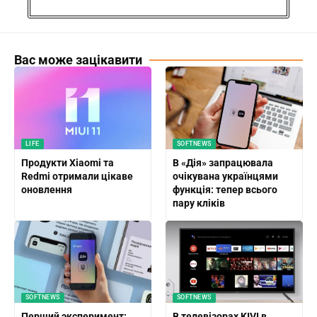
Вас може зацікавити
LIFE
SOFTNEWS
Продукти Xiaomi та
В «Дія» запрацювала
Redmi отримали цікаве
очікувана українцями
оновлення
функція: тепер всього
пару кліків
SOFTNEWS
SOFTNEWS
Перший эксперимент:
В телевізорах KIVI в