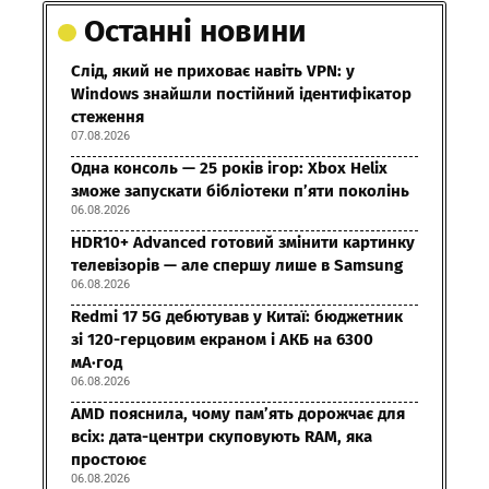
Останні новини
Слід, який не приховає навіть VPN: у
Windows знайшли постійний ідентифікатор
стеження
07.08.2026
Одна консоль — 25 років ігор: Xbox Helix
зможе запускати бібліотеки п’яти поколінь
06.08.2026
HDR10+ Advanced готовий змінити картинку
телевізорів — але спершу лише в Samsung
06.08.2026
Redmi 17 5G дебютував у Китаї: бюджетник
зі 120-герцовим екраном і АКБ на 6300
мА·год
06.08.2026
AMD пояснила, чому пам’ять дорожчає для
всіх: дата-центри скуповують RAM, яка
простоює
06.08.2026