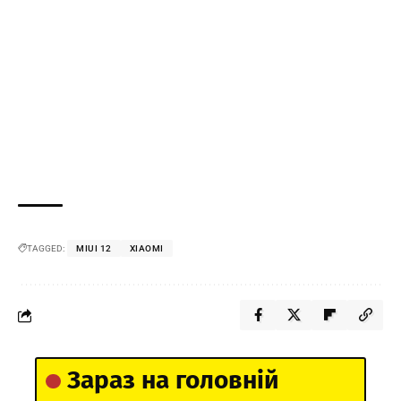
TAGGED:
MIUI 12
XIAOMI
Зараз на головній