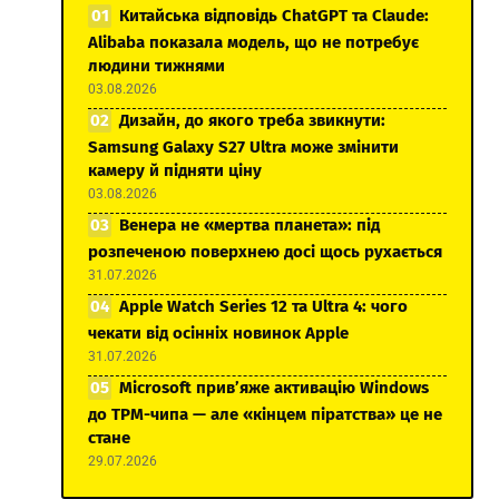
Китайська відповідь ChatGPT та Claude:
Alibaba показала модель, що не потребує
людини тижнями
03.08.2026
Дизайн, до якого треба звикнути:
Samsung Galaxy S27 Ultra може змінити
камеру й підняти ціну
03.08.2026
Венера не «мертва планета»: під
розпеченою поверхнею досі щось рухається
31.07.2026
Apple Watch Series 12 та Ultra 4: чого
чекати від осінніх новинок Apple
31.07.2026
Microsoft прив’яже активацію Windows
до TPM-чипа — але «кінцем піратства» це не
стане
29.07.2026