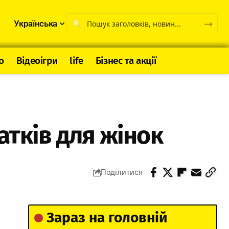
Українська
о
Відеоігри
life
Бізнес та акції
тків для жінок
Поділитися
Зараз на головній