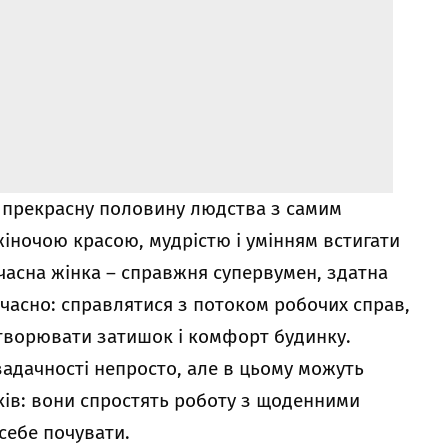
о прекрасну половину людства з самим
іночою красою, мудрістю і умінням встигати
учасна жінка – справжня супервумен, здатна
часно: справлятися з потоком робочих справ,
створювати затишок і комфорт будинку.
задачності непросто, але в цьому можуть
ків: вони спростять роботу з щоденними
себе почувати.