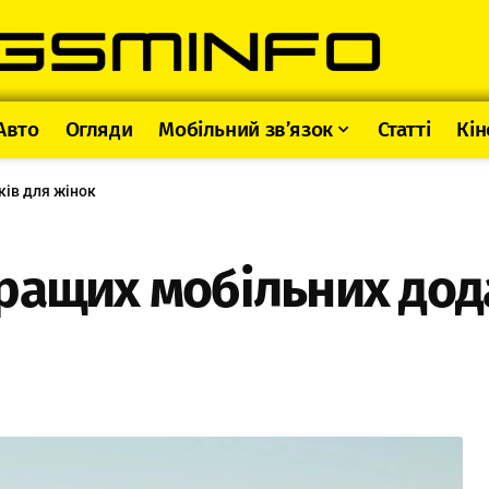
Авто
Огляди
Мобільний зв’язок
Статті
Кін
ів для жінок
ращих мобільних дода