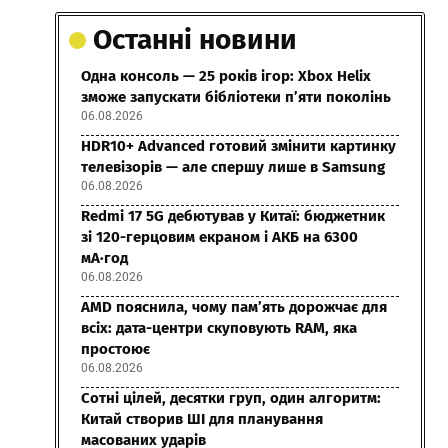
Останні новини
Одна консоль — 25 років ігор: Xbox Helix
зможе запускати бібліотеки п’яти поколінь
06.08.2026
HDR10+ Advanced готовий змінити картинку
телевізорів — але спершу лише в Samsung
06.08.2026
Redmi 17 5G дебютував у Китаї: бюджетник
зі 120-герцовим екраном і АКБ на 6300
мА·год
06.08.2026
AMD пояснила, чому пам’ять дорожчає для
всіх: дата-центри скуповують RAM, яка
простоює
06.08.2026
Сотні цілей, десятки груп, один алгоритм:
Китай створив ШІ для планування
масованих ударів