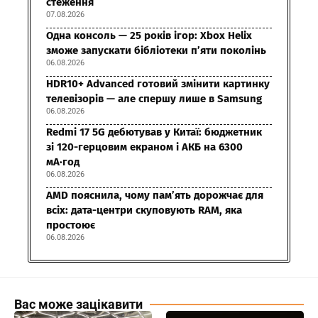
стеження
07.08.2026
Одна консоль — 25 років ігор: Xbox Helix
зможе запускати бібліотеки п’яти поколінь
06.08.2026
HDR10+ Advanced готовий змінити картинку
телевізорів — але спершу лише в Samsung
06.08.2026
Redmi 17 5G дебютував у Китаї: бюджетник
зі 120-герцовим екраном і АКБ на 6300
мА·год
06.08.2026
AMD пояснила, чому пам’ять дорожчає для
всіх: дата-центри скуповують RAM, яка
простоює
06.08.2026
Вас може зацікавити