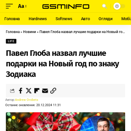
Aa
Головна
Hardnews
Softnews
Авто
Огляди
Мобі
Головна
»
Новини
»
Павел Глоба назвал лучшие подарки на Новый год по знаку Зодиака
LIFE
Павел Глоба назвал лучшие
подарки на Новый год по знаку
Зодиака
Автор:
Andrew Orobets
Останнє оновлення: 20.12.2024 11:31