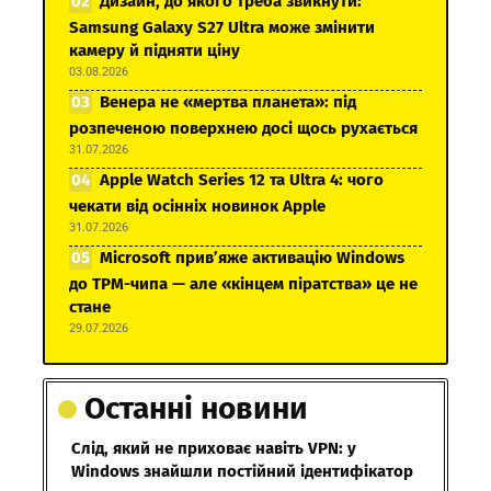
Дизайн, до якого треба звикнути:
Samsung Galaxy S27 Ultra може змінити
камеру й підняти ціну
03.08.2026
Венера не «мертва планета»: під
розпеченою поверхнею досі щось рухається
31.07.2026
Apple Watch Series 12 та Ultra 4: чого
чекати від осінніх новинок Apple
31.07.2026
Microsoft прив’яже активацію Windows
до TPM-чипа — але «кінцем піратства» це не
стане
29.07.2026
Останні новини
Слід, який не приховає навіть VPN: у
Windows знайшли постійний ідентифікатор