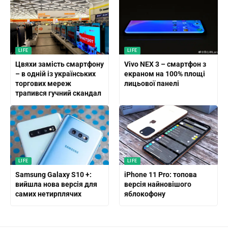
LIFE
LIFE
Цвяхи замість смартфону
Vivo NEX 3 – смартфон з
– в одній із українських
екраном на 100% площі
торгових мереж
лицьової панелі
трапився гучний скандал
LIFE
LIFE
Samsung Galaxy S10 +:
iPhone 11 Pro: топова
вийшла нова версія для
версія найновішого
самих нетирплячих
яблокофону