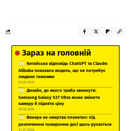
Зараз на головній
Китайська відповідь ChatGPT та Claude:
Alibaba показала модель, що не потребує
людини тижнями
03.08.2026
Дизайн, до якого треба звикнути:
Samsung Galaxy S27 Ultra може змінити
камеру й підняти ціну
03.08.2026
Венера не «мертва планета»: під
розпеченою поверхнею досі щось рухається
31.07.2026