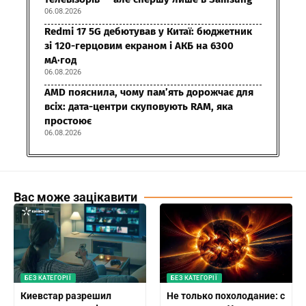
06.08.2026
Redmi 17 5G дебютував у Китаї: бюджетник
зі 120-герцовим екраном і АКБ на 6300
мА·год
06.08.2026
AMD пояснила, чому пам’ять дорожчає для
всіх: дата-центри скуповують RAM, яка
простоює
06.08.2026
Вас може зацікавити
БЕЗ КАТЕГОРІЇ
БЕЗ КАТЕГОРІЇ
Киевстар разрешил
Не только похолодание: с