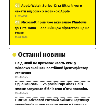
Apple Watch Series 12 та Ultra 4: чого
чекати від осінніх новинок Apple
31.07.2026
Microsoft прив’яже активацію Windows
до TPM-чипа — але «кінцем піратства» це не
стане
29.07.2026
Останні новини
Слід, який не приховає навіть VPN: у
Windows знайшли постійний ідентифікатор
стеження
07.08.2026
Одна консоль — 25 років ігор: Xbox Helix
зможе запускати бібліотеки п’яти поколінь
06.08.2026
HDR10+ Advanced готовий змінити картинку
телевізорів — але спершу лише в Samsung