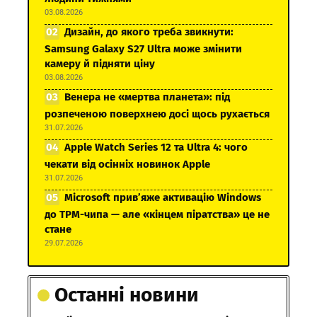
03.08.2026
Дизайн, до якого треба звикнути:
Samsung Galaxy S27 Ultra може змінити
камеру й підняти ціну
03.08.2026
Венера не «мертва планета»: під
розпеченою поверхнею досі щось рухається
31.07.2026
Apple Watch Series 12 та Ultra 4: чого
чекати від осінніх новинок Apple
31.07.2026
Microsoft прив’яже активацію Windows
до TPM-чипа — але «кінцем піратства» це не
стане
29.07.2026
Останні новини