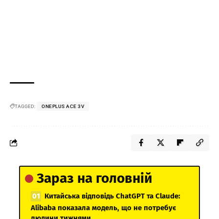
TAGGED:
ONEPLUS ACE 3V
Зараз на головній
Китайська відповідь ChatGPT та Claude:
Alibaba показала модель, що не потребує
людини тижнями