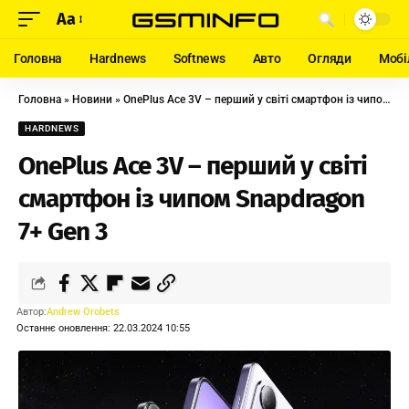
Aa
Головна
Hardnews
Softnews
Авто
Огляди
Мобі
Головна
»
Новини
»
OnePlus Ace 3V – перший у світі смартфон із чипом Snapdragon 7+ Gen 3
HARDNEWS
OnePlus Ace 3V – перший у світі
смартфон із чипом Snapdragon
7+ Gen 3
Автор:
Andrew Orobets
Останнє оновлення: 22.03.2024 10:55