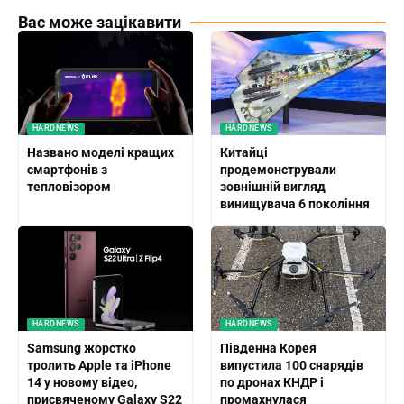
Вас може зацікавити
HARDNEWS
HARDNEWS
Названо моделі кращих
Китайці
смартфонів з
продемонстрували
тепловізором
зовнішній вигляд
винищувача 6 покоління
HARDNEWS
HARDNEWS
Samsung жорстко
Південна Корея
тролить Apple та iPhone
випустила 100 снарядів
14 у новому відео,
по дронах КНДР і
присвяченому Galaxy S22
промахнулася