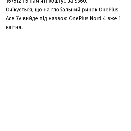
16/512 ГБ пам’яті коштує за $360.
Очікується, що на глобальний ринок OnePlus
Ace 3V вийде під назвою OnePlus Nord 4 вже 1
квітня.