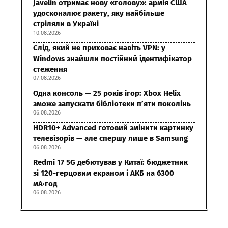
Javelin отримає нову «голову»: армія США
удосконалює ракету, яку найбільше
стріляли в Україні
10.08.2026
Слід, який не приховає навіть VPN: у
Windows знайшли постійний ідентифікатор
стеження
07.08.2026
Одна консоль — 25 років ігор: Xbox Helix
зможе запускати бібліотеки п’яти поколінь
06.08.2026
HDR10+ Advanced готовий змінити картинку
телевізорів — але спершу лише в Samsung
06.08.2026
Redmi 17 5G дебютував у Китаї: бюджетник
зі 120-герцовим екраном і АКБ на 6300
мА·год
06.08.2026