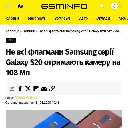
Aa
Головна
Hardnews
Softnews
Авто
Огляди
Мобі
Головна
»
Новини
»
Не всі флагмани Samsung серії Galaxy S20 отримають камеру на 108 Мп
LIFE
Не всі флагмани Samsung серії
Galaxy S20 отримають камеру на
108 Мп
Автор:
Andrew Orobets
Останнє оновлення: 11.01.2020 19:48