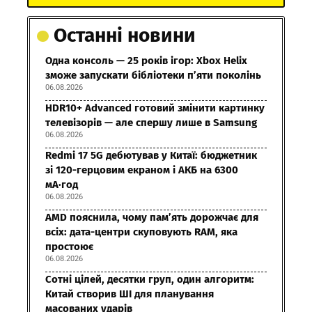
Останні новини
Одна консоль — 25 років ігор: Xbox Helix
зможе запускати бібліотеки п’яти поколінь
06.08.2026
HDR10+ Advanced готовий змінити картинку
телевізорів — але спершу лише в Samsung
06.08.2026
Redmi 17 5G дебютував у Китаї: бюджетник
зі 120-герцовим екраном і АКБ на 6300
мА·год
06.08.2026
AMD пояснила, чому пам’ять дорожчає для
всіх: дата-центри скуповують RAM, яка
простоює
06.08.2026
Сотні цілей, десятки груп, один алгоритм:
Китай створив ШІ для планування
масованих ударів