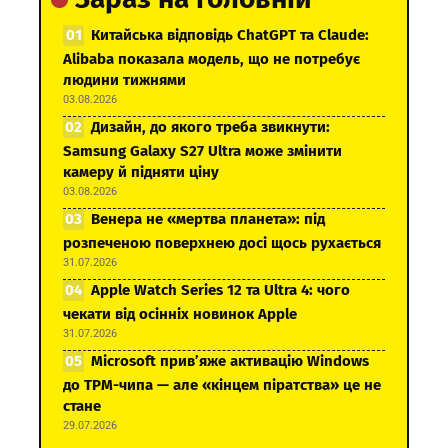
Китайська відповідь ChatGPT та Claude:
Alibaba показала модель, що не потребує
людини тижнями
03.08.2026
Дизайн, до якого треба звикнути:
Samsung Galaxy S27 Ultra може змінити
камеру й підняти ціну
03.08.2026
Венера не «мертва планета»: під
розпеченою поверхнею досі щось рухається
31.07.2026
Apple Watch Series 12 та Ultra 4: чого
чекати від осінніх новинок Apple
31.07.2026
Microsoft прив’яже активацію Windows
до TPM-чипа — але «кінцем піратства» це не
стане
29.07.2026