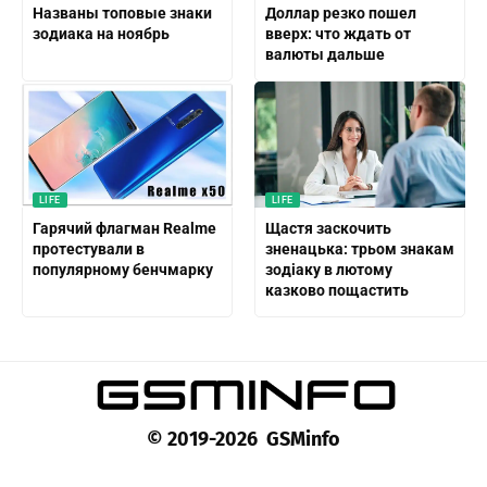
Названы топовые знаки
Доллар резко пошел
зодиака на ноябрь
вверх: что ждать от
валюты дальше
LIFE
LIFE
Гарячий флагман Realme
Щастя заскочить
протестували в
зненацька: трьом знакам
популярному бенчмарку
зодіаку в лютому
казково пощастить
© 2019-2026 GSMinfo