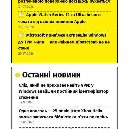
розпеченою поверхнею досі щось рухається
31.07.2026
Apple Watch Series 12 та Ultra 4: чого
чекати від осінніх новинок Apple
31.07.2026
Microsoft прив’яже активацію Windows
до TPM-чипа — але «кінцем піратства» це не
стане
29.07.2026
Останні новини
Слід, який не приховає навіть VPN: у
Windows знайшли постійний ідентифікатор
стеження
07.08.2026
Одна консоль — 25 років ігор: Xbox Helix
зможе запускати бібліотеки п’яти поколінь
06.08.2026