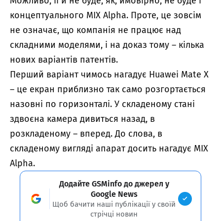
Можливо, її й не буде, як, ймовірно, не буде і
концептуального MIX Alpha. Проте, це зовсім
не означає, що компанія не працює над
складними моделями, і на доказ тому – кілька
нових варіантів патентів.
Перший варіант чимось нагадує
Huawei Mate X
– це екран приблизно так само розгортається
назовні по горизонталі. У складеному стані
здвоєна камера дивиться назад, в
розкладеному – вперед. До слова, в
складеному вигляді апарат досить нагадує MIX
Alpha.
Додайте GSMinfo до джерел у
Google News
Щоб бачити наші публікації у своїй
стрічці новин