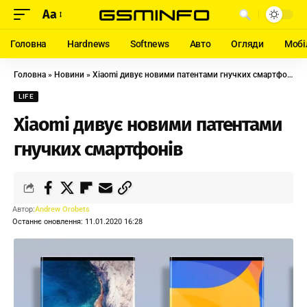
Aa
Головна
Hardnews
Softnews
Авто
Огляди
Мобі
Головна
»
Новини
»
Xiaomi дивує новими патентами гнучких смартфонів
LIFE
Xiaomi дивує новими патентами
гнучких смартфонів
Автор:
Andrew Orobets
Останнє оновлення: 11.01.2020 16:28