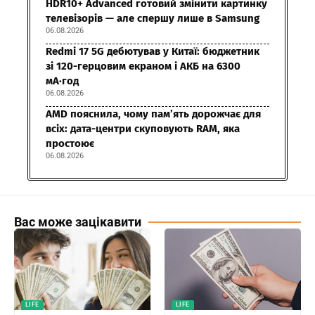
HDR10+ Advanced готовий змінити картинку
телевізорів — але спершу лише в Samsung
06.08.2026
Redmi 17 5G дебютував у Китаї: бюджетник
зі 120-герцовим екраном і АКБ на 6300
мА·год
06.08.2026
AMD пояснила, чому пам’ять дорожчає для
всіх: дата-центри скуповують RAM, яка
простоює
06.08.2026
Вас може зацікавити
LIFE
LIFE