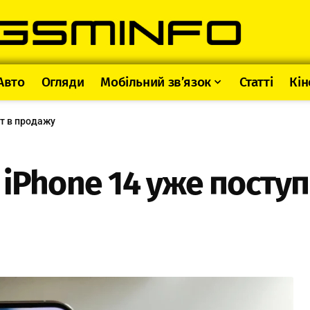
Авто
Огляди
Мобільний зв’язок
Статті
Кін
ет в продажу
 iPhone 14 уже посту