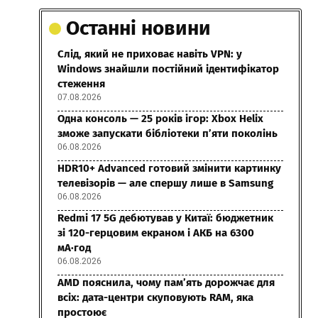
Останні новини
Слід, який не приховає навіть VPN: у
Windows знайшли постійний ідентифікатор
стеження
07.08.2026
Одна консоль — 25 років ігор: Xbox Helix
зможе запускати бібліотеки п’яти поколінь
06.08.2026
HDR10+ Advanced готовий змінити картинку
телевізорів — але спершу лише в Samsung
06.08.2026
Redmi 17 5G дебютував у Китаї: бюджетник
зі 120-герцовим екраном і АКБ на 6300
мА·год
06.08.2026
AMD пояснила, чому пам’ять дорожчає для
всіх: дата-центри скуповують RAM, яка
простоює