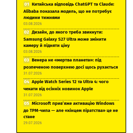
Китайська відповідь ChatGPT та Claude:
Alibaba показала модель, що не потребує
людини тижнями
03.08.2026
Дизайн, до якого треба звикнути:
Samsung Galaxy S27 Ultra може змінити
камеру й підняти ціну
03.08.2026
Венера не «мертва планета»: під
розпеченою поверхнею досі щось рухається
31.07.2026
Apple Watch Series 12 та Ultra 4: чого
чекати від осінніх новинок Apple
31.07.2026
Microsoft прив’яже активацію Windows
до TPM-чипа — але «кінцем піратства» це не
стане
29.07.2026