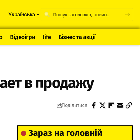
Українська
о
Відеоігри
life
Бізнес та акції
пает в продажу
Поділитися
Зараз на головній