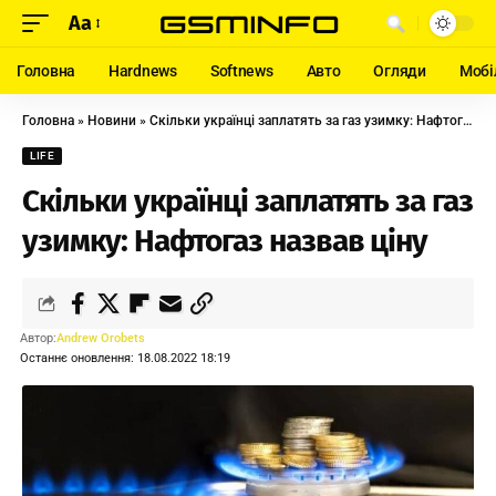
Aa
Головна
Hardnews
Softnews
Авто
Огляди
Мобі
Головна
»
Новини
»
Скільки українці заплатять за газ узимку: Нафтогаз назвав ціну
LIFE
Скільки українці заплатять за газ
узимку: Нафтогаз назвав ціну
Автор:
Andrew Orobets
Останнє оновлення: 18.08.2022 18:19