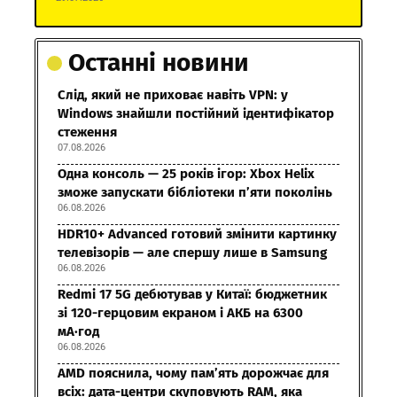
Останні новини
Слід, який не приховає навіть VPN: у
Windows знайшли постійний ідентифікатор
стеження
07.08.2026
Одна консоль — 25 років ігор: Xbox Helix
зможе запускати бібліотеки п’яти поколінь
06.08.2026
HDR10+ Advanced готовий змінити картинку
телевізорів — але спершу лише в Samsung
06.08.2026
Redmi 17 5G дебютував у Китаї: бюджетник
зі 120-герцовим екраном і АКБ на 6300
мА·год
06.08.2026
AMD пояснила, чому пам’ять дорожчає для
всіх: дата-центри скуповують RAM, яка