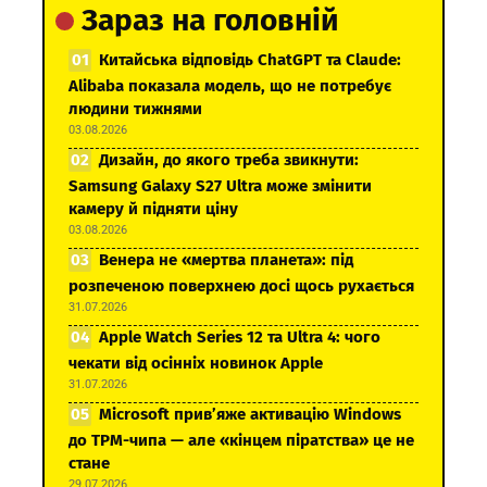
Зараз на головній
Китайська відповідь ChatGPT та Claude:
Alibaba показала модель, що не потребує
людини тижнями
03.08.2026
Дизайн, до якого треба звикнути:
Samsung Galaxy S27 Ultra може змінити
камеру й підняти ціну
03.08.2026
Венера не «мертва планета»: під
розпеченою поверхнею досі щось рухається
31.07.2026
Apple Watch Series 12 та Ultra 4: чого
чекати від осінніх новинок Apple
31.07.2026
Microsoft прив’яже активацію Windows
до TPM-чипа — але «кінцем піратства» це не
стане
29.07.2026