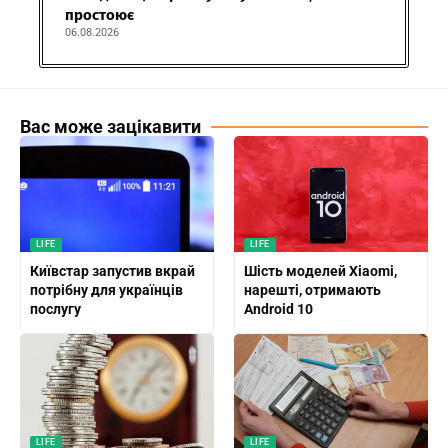
простоює
06.08.2026
Вас може зацікавити
LIFE
LIFE
Київстар запустив вкрай
Шість моделей Xiaomi,
потрібну для українців
нарешті, отримають
послугу
Android 10
LIFE
LIFE