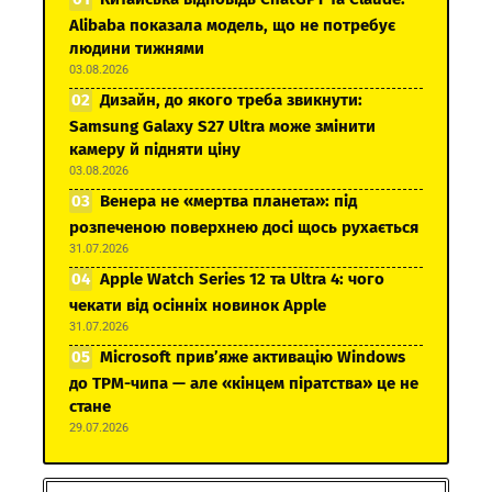
Alibaba показала модель, що не потребує
людини тижнями
03.08.2026
Дизайн, до якого треба звикнути:
Samsung Galaxy S27 Ultra може змінити
камеру й підняти ціну
03.08.2026
Венера не «мертва планета»: під
розпеченою поверхнею досі щось рухається
31.07.2026
Apple Watch Series 12 та Ultra 4: чого
чекати від осінніх новинок Apple
31.07.2026
Microsoft прив’яже активацію Windows
до TPM-чипа — але «кінцем піратства» це не
стане
29.07.2026