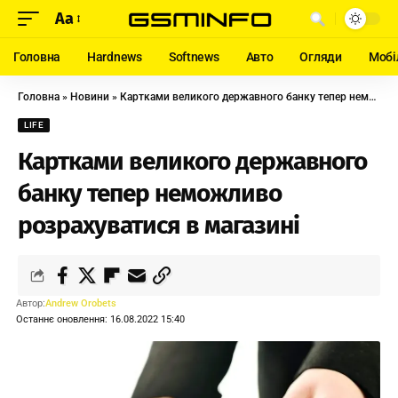
Aa
Головна
Hardnews
Softnews
Авто
Огляди
Мобі
Головна
»
Новини
»
Картками великого державного банку тепер неможливо розрахуватися в магазині
LIFE
Картками великого державного
банку тепер неможливо
розрахуватися в магазині
Автор:
Andrew Orobets
Останнє оновлення: 16.08.2022 15:40