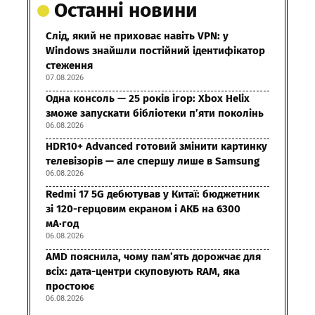
Останні новини
Слід, який не приховає навіть VPN: у
Windows знайшли постійний ідентифікатор
стеження
07.08.2026
Одна консоль — 25 років ігор: Xbox Helix
зможе запускати бібліотеки п’яти поколінь
06.08.2026
HDR10+ Advanced готовий змінити картинку
телевізорів — але спершу лише в Samsung
06.08.2026
Redmi 17 5G дебютував у Китаї: бюджетник
зі 120-герцовим екраном і АКБ на 6300
мА·год
06.08.2026
AMD пояснила, чому пам’ять дорожчає для
всіх: дата-центри скуповують RAM, яка
простоює
06.08.2026