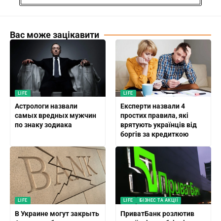
Вас може зацікавити
LIFE
LIFE
Астрологи назвали
Експерти назвали 4
самых вредных мужчин
простих правила, які
по знаку зодиака
врятують українців від
боргів за кредиткою
LIFE
LIFE
БІЗНЕС ТА АКЦІЇ
В Украине могут закрыть
ПриватБанк розлютив