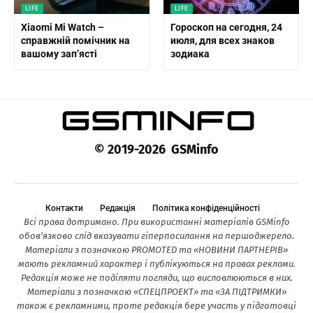
LIFE
LIFE
Xiaomi Mi Watch –
Гороскоп на сегодня, 24
справжній помічник на
июля, для всех знаков
вашому зап’ясті
зодиака
© 2019-2026 GSMinfo
Контакти
Редакція
Політика конфіденційності
Всі права дотримано. При використанні матеріалів GSMinfo
обов’язково слід вказувати гіперпосилання на першоджерело.
Матеріали з позначкою PROMOTED та «НОВИНИ ПАРТНЕРІВ»
мають рекламний характер і публікуються на правах реклами.
Редакція може не поділяти погляди, що висловлюються в них.
Матеріали з позначкою «СПЕЦПРОЕКТ» та «ЗА ПІДТРИМКИ»
також є рекламними, проте редакція бере участь у підготовці