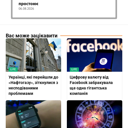
простоює
06.08.2026
Вас може зацікавити
LIFE
LIFE
Українці, які перейшли до
Цифрову валюту від
«Нафтогазу», зіткнулися з
Facebook забракувала
несподіваними
ще одна гігантська
проблемами
компанія