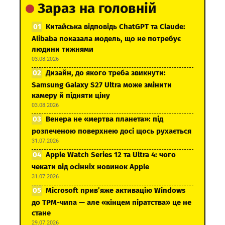
Зараз на головній
Китайська відповідь ChatGPT та Claude:
Alibaba показала модель, що не потребує
людини тижнями
03.08.2026
Дизайн, до якого треба звикнути:
Samsung Galaxy S27 Ultra може змінити
камеру й підняти ціну
03.08.2026
Венера не «мертва планета»: під
розпеченою поверхнею досі щось рухається
31.07.2026
Apple Watch Series 12 та Ultra 4: чого
чекати від осінніх новинок Apple
31.07.2026
Microsoft прив’яже активацію Windows
до TPM-чипа — але «кінцем піратства» це не
стане
29.07.2026