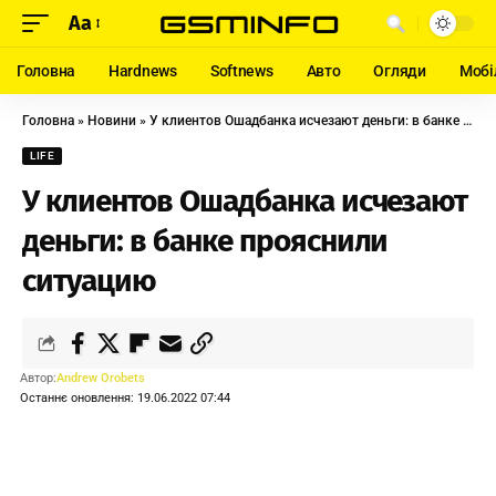
Aa
Головна
Hardnews
Softnews
Авто
Огляди
Мобі
Головна
»
Новини
»
У клиентов Ошадбанка исчезают деньги: в банке прояснили ситуацию
LIFE
У клиентов Ошадбанка исчезают
деньги: в банке прояснили
ситуацию
Автор:
Andrew Orobets
Останнє оновлення: 19.06.2022 07:44