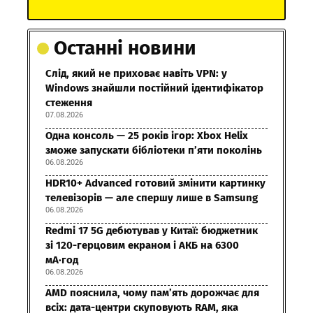
Останні новини
Слід, який не приховає навіть VPN: у
Windows знайшли постійний ідентифікатор
стеження
07.08.2026
Одна консоль — 25 років ігор: Xbox Helix
зможе запускати бібліотеки п’яти поколінь
06.08.2026
HDR10+ Advanced готовий змінити картинку
телевізорів — але спершу лише в Samsung
06.08.2026
Redmi 17 5G дебютував у Китаї: бюджетник
зі 120-герцовим екраном і АКБ на 6300
мА·год
06.08.2026
AMD пояснила, чому пам’ять дорожчає для
всіх: дата-центри скуповують RAM, яка