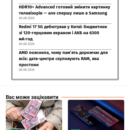
HDR10+ Advanced готовий змінити картинку
телевізорів — але спершу лише в Samsung
06.08.2026
Redmi 17 5G дебютував у Китаї: бюджетник
зі 120-герцовим екраном і АКБ на 6300
мА·год
06.08.2026
AMD пояснила, чому пам’ять дорожчає для
всіх: дата-центри скуповують RAM, яка
простоює
06.08.2026
Вас може зацікавити