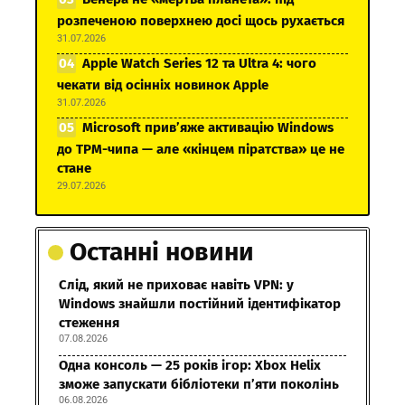
розпеченою поверхнею досі щось рухається
31.07.2026
Apple Watch Series 12 та Ultra 4: чого
чекати від осінніх новинок Apple
31.07.2026
Microsoft прив’яже активацію Windows
до TPM-чипа — але «кінцем піратства» це не
стане
29.07.2026
Останні новини
Слід, який не приховає навіть VPN: у
Windows знайшли постійний ідентифікатор
стеження
07.08.2026
Одна консоль — 25 років ігор: Xbox Helix
зможе запускати бібліотеки п’яти поколінь
06.08.2026