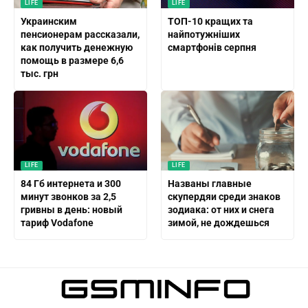
LIFE
LIFE
Украинским
ТОП-10 кращих та
пенсионерам рассказали,
найпотужніших
как получить денежную
смартфонів серпня
помощь в размере 6,6
тыс. грн
LIFE
LIFE
84 Гб интернета и 300
Названы главные
минут звонков за 2,5
скупердяи среди знаков
гривны в день: новый
зодиака: от них и снега
тариф Vodafone
зимой, не дождешься