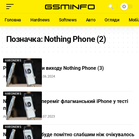
Головна
Hardnews
Softnews
Авто
Огляди
Мобі
Позначка:
Nothing Phone (2)
HARDNEWS
Розкрито терміни виходу Nothing Phone (3)
Автор:
Andrew Orobets
06.06.2024
HARDNEWS
Nothing Phone 2 переміг флагманський iPhone у тесті
продуктивності
Автор:
Andrew Orobets
24.07.2023
HARDNEWS
Nothing Phone 2 буде помітно слабшим ніж очікувалось