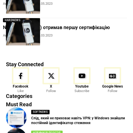
Автор:
Andrew Orobets
17.05.2023
HARDNEWS
Nothing Phone (2) отримав першу сертифікацію
Автор:
Andrew Orobets
28.03.2023
Stay Connected
Facebook
X
Youtube
Google News
Like
Follow
Subscribe
Follow
Categories
Must Read
SOFTNEWS
Слід, який не приховає навіть VPN: у Windows знайшли
постійний ідентифікатор стеження
НОВИНИ ВІДЕОІГОР