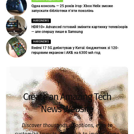
Одна консоль — 25 років ігор: Xbox Helix зможе
запускати бібліотеки п’яти поколінь
HARDNEWS
HDR10+ Advanced готовий змінити картинку телевізорів
— але спершу лише в Samsung
HARDNEWS
Redmi 17 5G дебютував у Китаї: бюджетник зі 120-
герцовим екраном і АКБ на 6300 мА·год
Create an Amazing Tech
News Website
Discover thousands of options, easy to