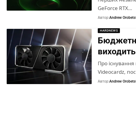
GeForce RTX…
Автор:
Andrew Orobets
HARDNEWS
Бюджетна
виходить
Про існування
Videocardz, по
Автор:
Andrew Orobets