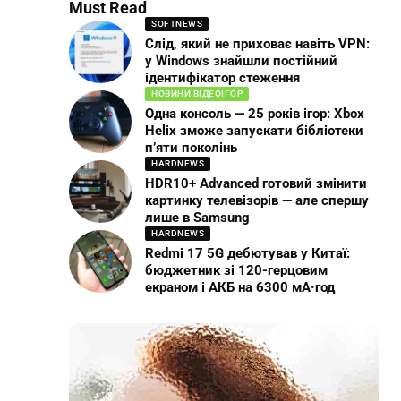
Must Read
SOFTNEWS
Слід, який не приховає навіть VPN:
у Windows знайшли постійний
ідентифікатор стеження
НОВИНИ ВІДЕОІГОР
Одна консоль — 25 років ігор: Xbox
Helix зможе запускати бібліотеки
п’яти поколінь
HARDNEWS
HDR10+ Advanced готовий змінити
картинку телевізорів — але спершу
лише в Samsung
HARDNEWS
Redmi 17 5G дебютував у Китаї:
бюджетник зі 120-герцовим
екраном і АКБ на 6300 мА·год