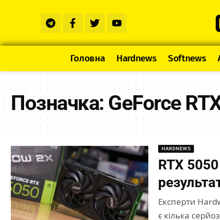
Головна
Hardnews
Softnews
Позначка:
GeForce RTX
HARDNEWS
RTX 5050 
результа
Експерти Hard
є кілька серйо