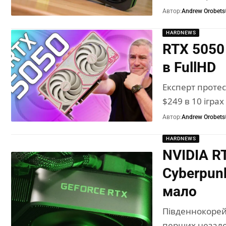
Автор:
Andrew Orobets
HARDNEWS
RTX 5050
в FullHD
Експерт протес
$249 в 10 ігра
Автор:
Andrew Orobets
HARDNEWS
NVIDIA R
Cyberpun
мало
Південнокорей
перших незалеж