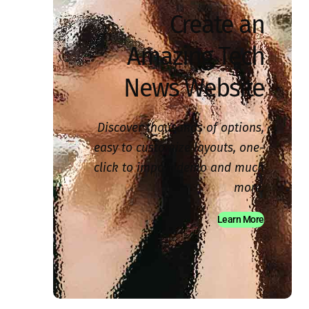
Create an
Amazing Tech
News Website
Discover thousands of options,
easy to customize layouts, one-
click to import demo and much
more.
Learn More