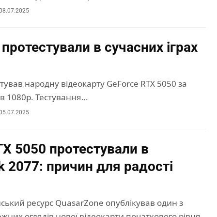
08.07.2025
 протестували в сучасних іграх
тував народну відеокарту GeForce RTX 5050 за
х в 1080p. Тестування…
05.07.2025
TX 5050 протестували в
k 2077: причин для радості
ський ресурс QuasarZone опублікував один з
них оглядів нової відеокарти початкового рівня