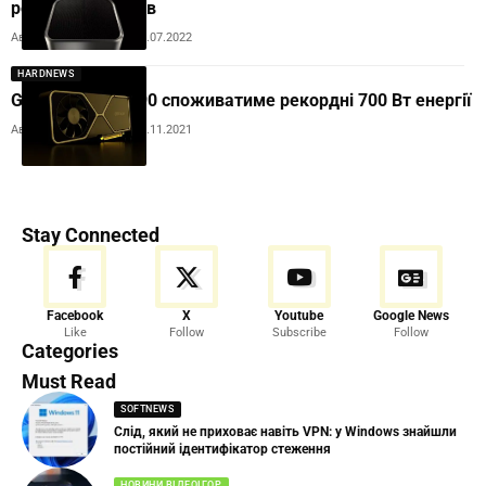
результати тестів
Автор:
Andrew Orobets
19.07.2022
HARDNEWS
GeForce RTX 4090 споживатиме рекордні 700 Вт енергії
Автор:
Andrew Orobets
10.11.2021
Stay Connected
Facebook
X
Youtube
Google News
Like
Follow
Subscribe
Follow
Categories
Must Read
SOFTNEWS
Слід, який не приховає навіть VPN: у Windows знайшли
постійний ідентифікатор стеження
НОВИНИ ВІДЕОІГОР