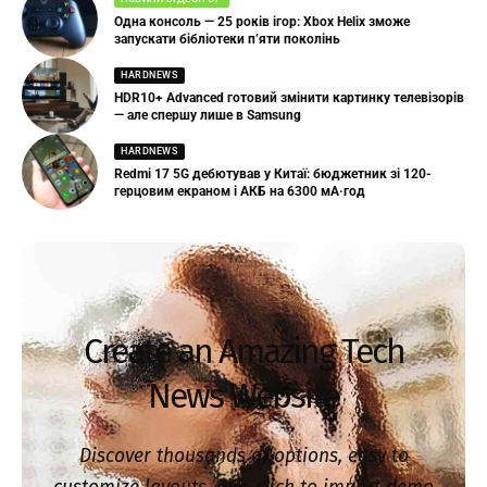
Одна консоль — 25 років ігор: Xbox Helix зможе
запускати бібліотеки п’яти поколінь
HARDNEWS
HDR10+ Advanced готовий змінити картинку телевізорів
— але спершу лише в Samsung
HARDNEWS
Redmi 17 5G дебютував у Китаї: бюджетник зі 120-
герцовим екраном і АКБ на 6300 мА·год
Create an Amazing Tech
News Website
Discover thousands of options, easy to