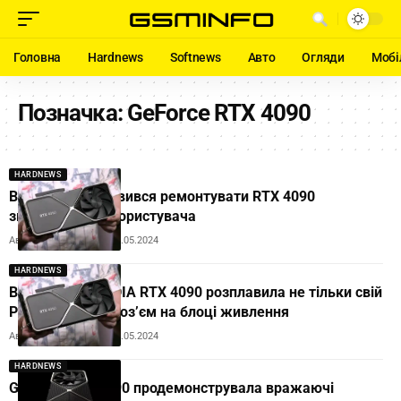
Головна
Hardnews
Softnews
Авто
Огляди
Мобі
Позначка:
GeForce RTX 4090
HARDNEWS
Виробник відмовився ремонтувати RTX 4090
звинувативши користувача
Автор:
Andrew Orobets
10.05.2024
HARDNEWS
Відеокарта NVIDIA RTX 4090 розплавила не тільки свій
PCI-роз’єм, а й роз’єм на блоці живлення
Автор:
Andrew Orobets
02.05.2024
HARDNEWS
GeForce RTX 4090 продемонструвала вражаючі