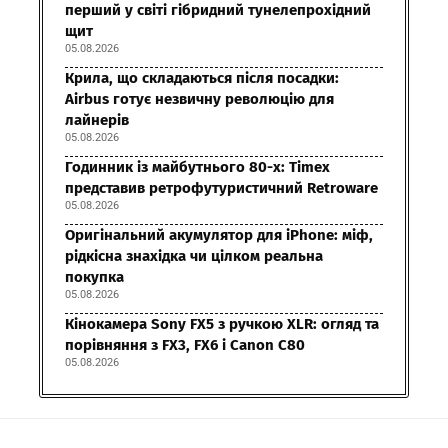
перший у світі гібридний тунелепрохідний
щит
05.08.2026
Крила, що складаються після посадки:
Airbus готує незвичну революцію для
лайнерів
05.08.2026
Годинник із майбутнього 80-х: Timex
представив ретрофутуристичний Retroware
05.08.2026
Оригінальний акумулятор для iPhone: міф,
рідкісна знахідка чи цілком реальна
покупка
05.08.2026
Кінокамера Sony FX5 з ручкою XLR: огляд та
порівняння з FX3, FX6 і Canon C80
05.08.2026