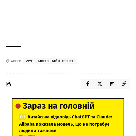
TAGGED:
VPN
МОБІЛЬНИЙ ІНТЕРНЕТ
Зараз на головній
Китайська відповідь ChatGPT та Claude:
Alibaba показала модель, що не потребує
людини тижнями