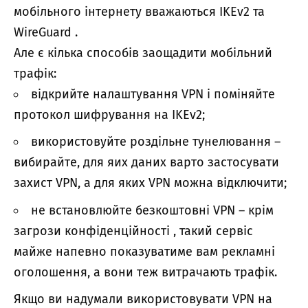
мобільного інтернету вважаються IKEv2 та
WireGuard .
Але є кілька способів заощадити мобільний
трафік:
відкрийте налаштування VPN і поміняйте
протокол шифрування на IKEv2;
використовуйте роздільне тунелювання –
вибирайте, для яих даних варто застосувати
захист VPN, а для яких VPN можна відключити;
не встановлюйте безкоштовні VPN – крім
загрози конфіденційності , такий сервіс
майже напевно показуватиме вам рекламні
оголошення, а вони теж витрачають трафік.
Якщо ви надумали використовувати VPN на