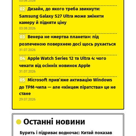
03.08.2026
Дизайн, до якого треба звикнути:
Samsung Galaxy S27 Ultra може змінити
камеру й підняти ціну
03.08.2026
Венера не «мертва планета»: під
розпеченою поверхнею досі щось рухається
31.07.2026
Apple Watch Series 12 та Ultra 4: чого
чекати від осінніх новинок Apple
31.07.2026
Microsoft прив’яже активацію Windows
до TPM-чипа — але «кінцем піратства» це не
стане
29.07.2026
Останні новини
Бурить і підриває водночас: Китай показав