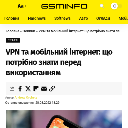
Aa
Головна
Hardnews
Softnews
Авто
Огляди
Мобі
Головна
»
Новини
»
VPN та мобільний інтернет: що потрібно знати перед використанням
СТАТТІ
VPN та мобільний інтернет: що
потрібно знати перед
використанням
Автор:
Andrew Orobets
Останнє оновлення: 28.03.2022 18:29