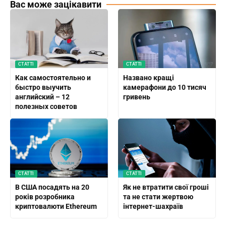
Вас може зацікавити
СТАТТІ
СТАТТІ
Как самостоятельно и
Названо кращі
быстро выучить
камерафони до 10 тисяч
английский – 12
гривень
полезных советов
СТАТТІ
СТАТТІ
В США посадять на 20
Як не втратити свої гроші
років розробника
та не стати жертвою
криптовалюти Ethereum
інтернет-шахраїв