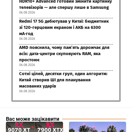
HDR10+ Advanced готовий змінити картинку
телевізорів — але спершу лише в Samsung
06.08.2026
Redmi 17 5G дебютував у Китаї: бюджетник
зі 120-герцовим екраном і АКБ на 6300
мА·год
06.08.2026
AMD пояснила, чому пам’ять дорожчає для
всіх: дата-центри скуповують RAM, яка
простоює
06.08.2026
Сотні цілей, десятки груп, один алгоритм:
Китай створив ШІ для планування
масованих ударів
06.08.2026
Вас може зацікавити