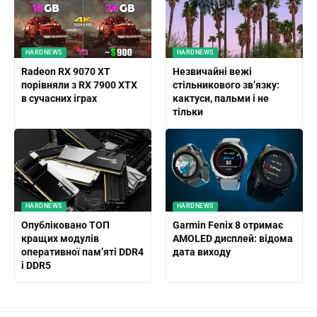
HARDNEWS
HARDNEWS
Radeon RX 9070 XT
Незвичайні вежі
порівняли з RX 7900 XTX
стільникового зв’язку:
в сучасних іграх
кактуси, пальми і не
тільки
HARDNEWS
HARDNEWS
Опубліковано ТОП
Garmin Fenix ​​8 отримає
кращих модулів
AMOLED дисплей: відома
оперативної пам’яті DDR4
дата виходу
і DDR5