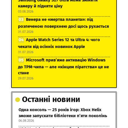
Samsung Galaxy S27 Ultra може змінити
камеру й підняти ціну
03.08.2026
Венера не «мертва планета»: під
розпеченою поверхнею досі щось рухається
31.07.2026
Apple Watch Series 12 та Ultra 4: чого
чекати від осінніх новинок Apple
31.07.2026
Microsoft прив’яже активацію Windows
до TPM-чипа — але «кінцем піратства» це не
стане
29.07.2026
Останні новини
Одна консоль — 25 років ігор: Xbox Helix
зможе запускати бібліотеки п’яти поколінь
06.08.2026