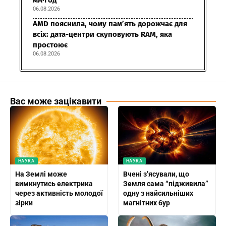
06.08.2026
AMD пояснила, чому пам’ять дорожчає для
всіх: дата-центри скуповують RAM, яка
простоює
06.08.2026
Вас може зацікавити
НАУКА
НАУКА
На Землі може
Вчені з’ясували, що
вимкнутись електрика
Земля сама “підживила”
через активність молодої
одну з найсильніших
зірки
магнітних бур