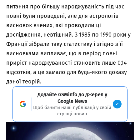
питання про більшу народжуваність під час
повні були проведені, але для астрологів
висновок вчених, які проводили ці
дослідження, невтішний. З 1985 по 1990 роки у
Франції зібрали таку статистику і згідно з її
висновками випливає, що в період повні
приріст народжуваності становить лише 0,14
відсотків, а це замало для будь-якого доказу
даної теорій.
Додайте GSMinfo до джерел у
Google News
Щоб бачити наші публікації у своїй
стрічці новин