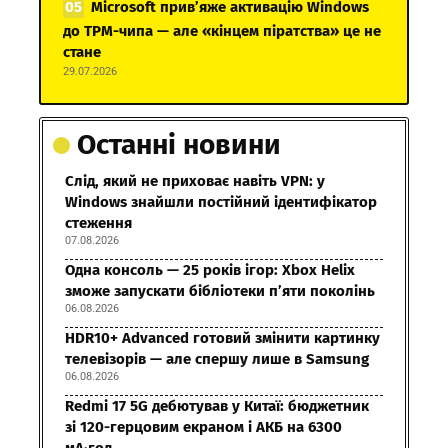
Microsoft прив’яже активацію Windows
до TPM-чипа — але «кінцем піратства» це не
стане
29.07.2026
Останні новини
Слід, який не приховає навіть VPN: у
Windows знайшли постійний ідентифікатор
стеження
07.08.2026
Одна консоль — 25 років ігор: Xbox Helix
зможе запускати бібліотеки п’яти поколінь
06.08.2026
HDR10+ Advanced готовий змінити картинку
телевізорів — але спершу лише в Samsung
06.08.2026
Redmi 17 5G дебютував у Китаї: бюджетник
зі 120-герцовим екраном і АКБ на 6300
мА·год