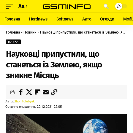
Aa
Головна
Hardnews
Softnews
Авто
Огляди
Мобі
Головна
»
Новини
»
Науковці припустили, що станеться із Землею, якщо зникне Місяць
НАУКА
Науковці припустили, що
станеться із Землею, якщо
зникне Місяць
Автор:
Ihor Tolubyak
Останнє оновлення: 20.12.2021 22:05