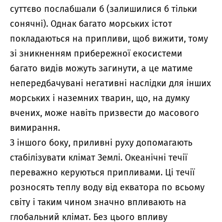
суттєво послабшали б (залишилися б тільки
сонячні). Однак багато морських істот
покладаються на припливи, щоб вижити, тому
зі зникненням прибережної екосистеми
багато видів можуть загинути, а це матиме
непередбачувані негативні наслідки для інших
морських і наземних тварин, що, на думку
вчених, може навіть призвести до масового
вимирання.
З іншого боку, приливні руху допомагають
стабілізувати клімат Землі. Океанічні течії
переважно керуються припливами. Ці течії
розносять теплу воду від екватора по всьому
світу і таким чином значно впливають на
глобальний клімат. Без цього впливу