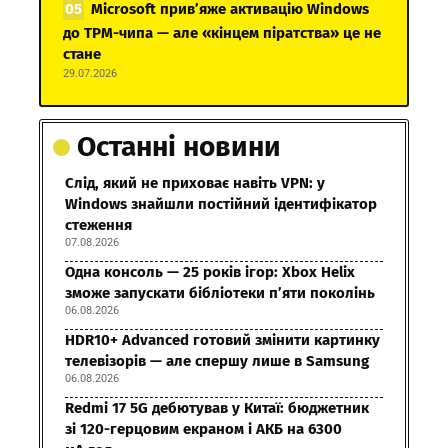
Microsoft прив’яже активацію Windows
до TPM-чипа — але «кінцем піратства» це не
стане
29.07.2026
Останні новини
Слід, який не приховає навіть VPN: у
Windows знайшли постійний ідентифікатор
стеження
07.08.2026
Одна консоль — 25 років ігор: Xbox Helix
зможе запускати бібліотеки п’яти поколінь
06.08.2026
HDR10+ Advanced готовий змінити картинку
телевізорів — але спершу лише в Samsung
06.08.2026
Redmi 17 5G дебютував у Китаї: бюджетник
зі 120-герцовим екраном і АКБ на 6300