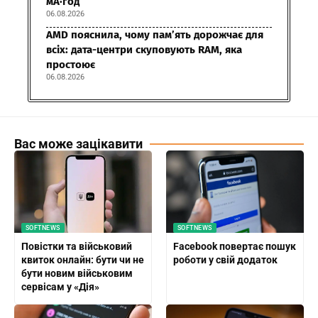
мА·год
06.08.2026
AMD пояснила, чому пам’ять дорожчає для
всіх: дата-центри скуповують RAM, яка
простоює
06.08.2026
Вас може зацікавити
SOFTNEWS
SOFTNEWS
Повістки та військовий
Facebook повертає пошук
квиток онлайн: бути чи не
роботи у свій додаток
бути новим військовим
сервісам у «Дія»