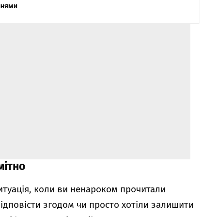
ннями
мітно
итуація, коли ви ненароком прочитали
ідповісти згодом чи просто хотіли залишити