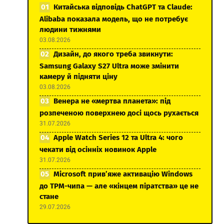
Китайська відповідь ChatGPT та Claude:
Alibaba показала модель, що не потребує
людини тижнями
03.08.2026
Дизайн, до якого треба звикнути:
Samsung Galaxy S27 Ultra може змінити
камеру й підняти ціну
03.08.2026
Венера не «мертва планета»: під
розпеченою поверхнею досі щось рухається
31.07.2026
Apple Watch Series 12 та Ultra 4: чого
чекати від осінніх новинок Apple
31.07.2026
Microsoft прив’яже активацію Windows
до TPM-чипа — але «кінцем піратства» це не
стане
29.07.2026