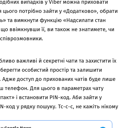
одібних випадків у Viber можна приховати
я цього потрібно зайти у «Додатково», обрати
ь» та вимкнути функцію «Надсилати стан
 що ввімкнувши її, ви також не знатимете, чи
 співрозмовники.
ливо важливі й секретні чати та захистити їх
зберегти особистий простір та залишити
. Адже доступ до прихованих чатів буде лише
ваш телефон. Для цього в параметрах чату
такт» і встановити PIN-код. Аби зайти у
N-код у рядку пошуку. Тс-с-с, не кажіть нікому