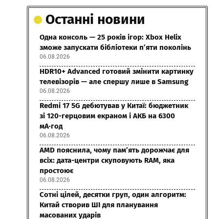
Останні новини
Одна консоль — 25 років ігор: Xbox Helix
зможе запускати бібліотеки п’яти поколінь
06.08.2026
HDR10+ Advanced готовий змінити картинку
телевізорів — але спершу лише в Samsung
06.08.2026
Redmi 17 5G дебютував у Китаї: бюджетник
зі 120-герцовим екраном і АКБ на 6300
мА·год
06.08.2026
AMD пояснила, чому пам’ять дорожчає для
всіх: дата-центри скуповують RAM, яка
простоює
06.08.2026
Сотні цілей, десятки груп, один алгоритм:
Китай створив ШІ для планування
масованих ударів