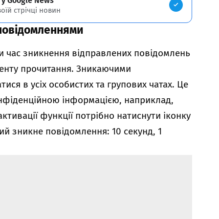
 у Google News
воїй стрічці новин
повідомленнями
и час зникнення відправлених повідомлень
оменту прочитання. Зникаючими
ся в усіх особистих та групових чатах. Це
онфіденційною інформацією, наприклад,
ктивації функції потрібно натиснути іконку
ий зникне повідомлення: 10 секунд, 1