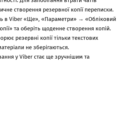
тності. Для запобігання втрати чатів
чне створення резервної копії переписки.
іть в Viber «Ще», «Параметри»
→
«Обліковий
пії» та оберіть щоденне створення копій.
орює резервні копії тільки текстових
матеріали не зберігаються.
ання у Viber стає ще зручнішим та