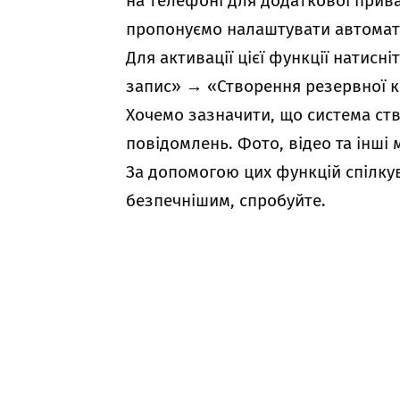
на телефоні для додаткової прива
пропонуємо налаштувати автомати
Для активації цієї функції натисн
запис»
→
«Створення резервної ко
Хочемо зазначити, що система ств
повідомлень. Фото, відео та інші 
За допомогою цих функцій спілкув
безпечнішим, спробуйте.