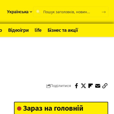
Українська
о
Відеоігри
life
Бізнес та акції
Поділитися
Зараз на головній