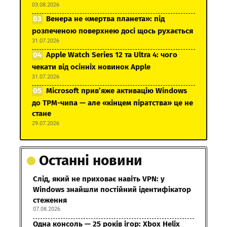
03.08.2026
Венера не «мертва планета»: під
розпеченою поверхнею досі щось рухається
31.07.2026
Apple Watch Series 12 та Ultra 4: чого
чекати від осінніх новинок Apple
31.07.2026
Microsoft прив’яже активацію Windows
до TPM-чипа — але «кінцем піратства» це не
стане
29.07.2026
Останні новини
Слід, який не приховає навіть VPN: у
Windows знайшли постійний ідентифікатор
стеження
07.08.2026
Одна консоль — 25 років ігор: Xbox Helix