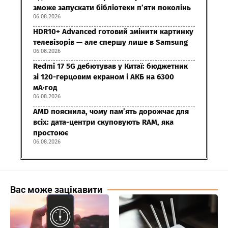
зможе запускати бібліотеки п’яти поколінь
06.08.2026
HDR10+ Advanced готовий змінити картинку
телевізорів — але спершу лише в Samsung
06.08.2026
Redmi 17 5G дебютував у Китаї: бюджетник
зі 120-герцовим екраном і АКБ на 6300
мА·год
06.08.2026
AMD пояснила, чому пам’ять дорожчає для
всіх: дата-центри скуповують RAM, яка
простоює
06.08.2026
Вас може зацікавити