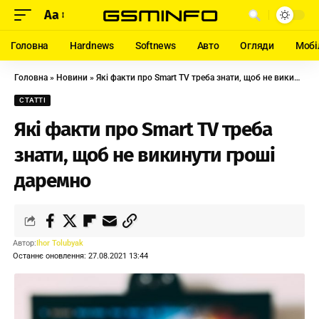
Aa
Головна
Hardnews
Softnews
Авто
Огляди
Мобі
Головна
»
Новини
»
Які факти про Smart TV треба знати, щоб не викинути гроші даремно
СТАТТІ
Які факти про Smart TV треба
знати, щоб не викинути гроші
даремно
Автор:
Ihor Tolubyak
Останнє оновлення: 27.08.2021 13:44