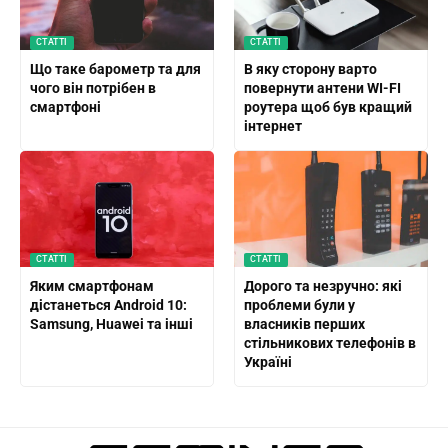
СТАТТІ
СТАТТІ
Що таке барометр та для
В яку сторону варто
чого він потрібен в
повернути антени WI-FI
смартфоні
роутера щоб був кращий
інтернет
СТАТТІ
СТАТТІ
Яким смартфонам
Дорого та незручно: які
дістанеться Android 10:
проблеми були у
Samsung, Huawei та інші
власників перших
стільникових телефонів в
Україні