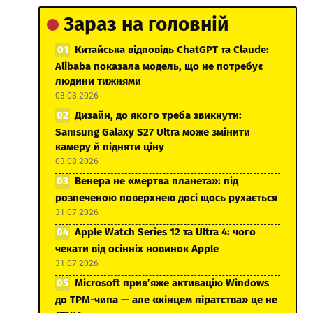
Зараз на головній
Китайська відповідь ChatGPT та Claude:
Alibaba показала модель, що не потребує
людини тижнями
03.08.2026
Дизайн, до якого треба звикнути:
Samsung Galaxy S27 Ultra може змінити
камеру й підняти ціну
03.08.2026
Венера не «мертва планета»: під
розпеченою поверхнею досі щось рухається
31.07.2026
Apple Watch Series 12 та Ultra 4: чого
чекати від осінніх новинок Apple
31.07.2026
Microsoft прив’яже активацію Windows
до TPM-чипа — але «кінцем піратства» це не