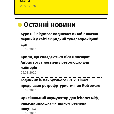
стане
29.07.2026
Останні новини
Бурить і підриває водночас: Китай показав
перший у світі гібридний тунелепрохідний
щит
05.08.2026
Крила, що складаються після посадки:
Airbus готує незвичну революцію для
лайнерів
05.08.2026
Годинник із майбутнього 80-х: Timex
представив ретрофутуристичний Retroware
05.08.2026
Оригінальний акумулятор для iPhone: міф,
рідкісна знахідка чи цілком реальна
покупка
05.08.2026