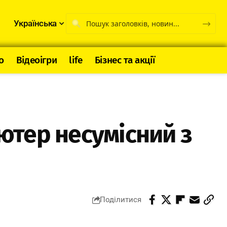
Українська
о
Відеоігри
life
Бізнес та акції
’ютер несумісний з
Поділитися