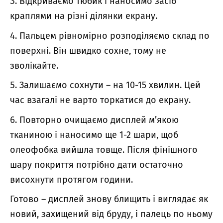
Відкриваємо тюбик і наносимо засіб
краплями на різні ділянки екрану.
Пальцем рівномірно розподіляємо склад по
поверхні. Він швидко сохне, тому не
зволікайте.
Залишаємо сохнути – на 10-15 хвилин. Цей
час взагалі не варто торкатися до екрану.
Повторно очищаємо дисплей м’якою
тканиною і наносимо
ще 1-2 шари, щоб
олеофобка вийшла товще. Після фінішного
шару покриття потрібно дати остаточно
висохнути протягом години.
Готово – дисплей знову блищить і виглядає як
новий, захищений від бруду, і
палець по ньому