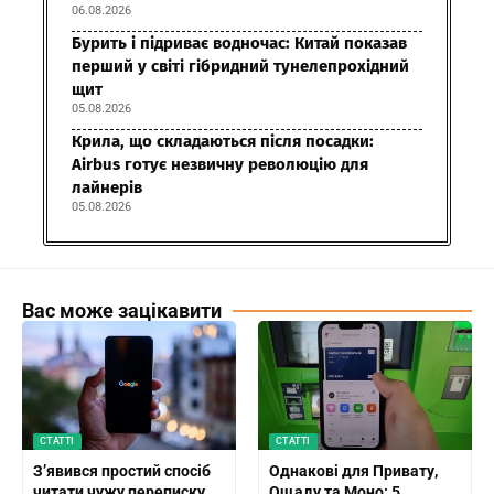
06.08.2026
Бурить і підриває водночас: Китай показав
перший у світі гібридний тунелепрохідний
щит
05.08.2026
Крила, що складаються після посадки:
Airbus готує незвичну революцію для
лайнерів
05.08.2026
Вас може зацікавити
СТАТТІ
СТАТТІ
З’явився простий спосіб
Однакові для Привату,
читати чужу переписку
Ощаду та Моно: 5