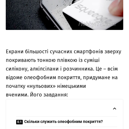
Екрани більшості сучасних смартфонів зверху
покривають тонкою плівкою із суміші
силікону, алкілсілани і розчинника. Це – всім
відоме олеофобним покриття, придумане на
початку «нульових» німецькими
вченими. Його завдання:
Скільки служить олеофобним покриття?