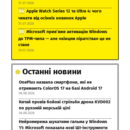
31.07.2026
Apple Watch Series 12 та Ultra 4: чого
чекати від осінніх новинок Apple
31.07.2026
Microsoft прив’яже активацію Windows
до TPM-чипа — але «кінцем піратства» це не
стане
29.07.2026
Останні новини
OnePlus назвала смартфони, які не
отримають ColorOS 17 на базі Android 17
06.08.2026
Китай провів бойові стрільби дрона KVD002
по рухомій морській цілі
06.08.2026
Нейромережа шукатиме гальма у Windows
11: Microsoft показала нові ШІ-інструменти