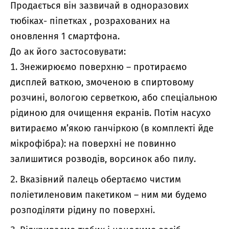
Продається він зазвичай в
одноразових
тюбіках-
піпетках
, розрахованих на
оновлення 1 смартфона.
До
ак його застосовувати:
Знежирюємо поверхню – протираємо
дисплей ваткою, змоченою в спиртовому
розчині, вологою серветкою, або спеціальною
рідиною для очищення екранів. Потім насухо
витираємо м’якою ганчіркою (в комплекті йде
мікрофібра): н
а поверхні не повинно
залишитися розводів, ворсинок або пилу.
Вказівний палець обертаємо чистим
поліетиленовим пакетиком – ним ми будемо
розподіляти рідину по поверхні.