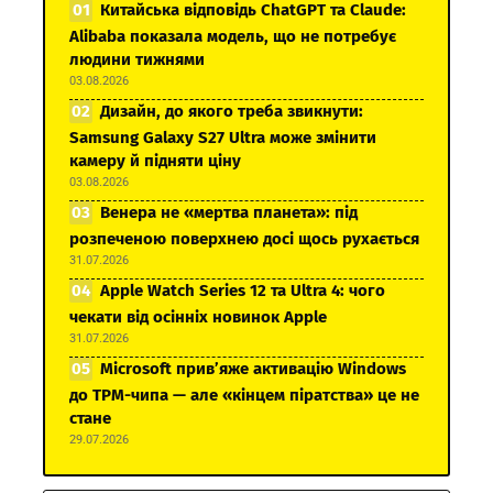
Китайська відповідь ChatGPT та Claude:
Alibaba показала модель, що не потребує
людини тижнями
03.08.2026
Дизайн, до якого треба звикнути:
Samsung Galaxy S27 Ultra може змінити
камеру й підняти ціну
03.08.2026
Венера не «мертва планета»: під
розпеченою поверхнею досі щось рухається
31.07.2026
Apple Watch Series 12 та Ultra 4: чого
чекати від осінніх новинок Apple
31.07.2026
Microsoft прив’яже активацію Windows
до TPM-чипа — але «кінцем піратства» це не
стане
29.07.2026