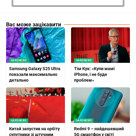
Вас може зацікавити
HARDNEWS
HARDNEWS
Samsung Galaxy S25 Ultra
Тім Кук: «Купи мамі
показали максимально
iPhone, і не буде
детально
проблем»
HARDNEWS
HARDNEWS
Китай запустив на орбіту
Redmi 9 – найдешевший
супутники зі штучним
5G смартфон у світі