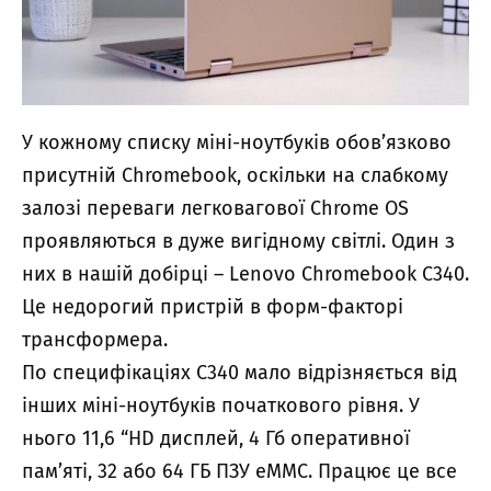
У кожному списку міні-ноутбуків обов’язково
присутній Chromebook, оскільки на слабкому
залозі переваги легковагової Chrome OS
проявляються в дуже вигідному світлі. Один з
них в нашій добірці – Lenovo Chromebook C340.
Це недорогий пристрій в форм-факторі
трансформера.
По специфікаціях C340 мало відрізняється від
інших міні-ноутбуків початкового рівня. У
нього 11,6 “HD дисплей, 4 Гб оперативної
пам’яті, 32 або 64 ГБ ПЗУ eMMC. Працює це все