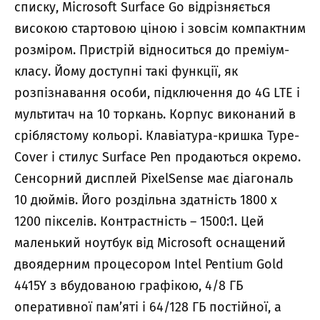
списку, Microsoft Surface Go відрізняється
високою стартовою ціною і зовсім компактним
розміром. Пристрій відноситься до преміум-
класу. Йому доступні такі функції, як
розпізнавання особи, підключення до 4G LTE і
мультитач на 10 торкань. Корпус виконаний в
сріблястому кольорі. Клавіатура-кришка Type-
Cover і стилус Surface Pen продаються окремо.
Сенсорний дисплей PixelSense має діагональ
10 дюймів. Його роздільна здатність 1800 х
1200 пікселів. Контрастність – 1500:1. Цей
маленький ноутбук від Microsoft оснащений
двоядерним процесором Intel Pentium Gold
4415Y з вбудованою графікою, 4/8 ГБ
оперативної пам’яті і 64/128 ГБ постійної, а