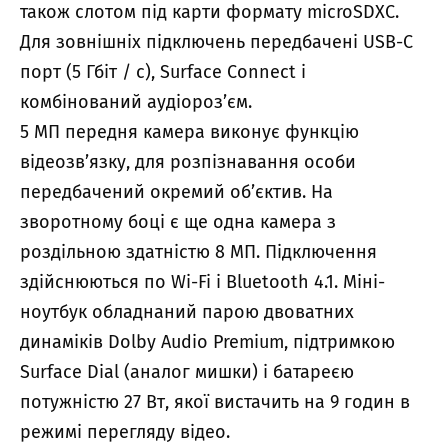
також слотом під карти формату microSDXC.
Для зовнішніх підключень передбачені USB-C
порт (5 Гбіт / с), Surface Connect і
комбінований аудіороз’єм.
5 МП передня камера виконує функцію
відеозв’язку, для розпізнавання особи
передбачений окремий об’єктив. На
зворотному боці є ще одна камера з
роздільною здатністю 8 МП. Підключення
здійснюються по Wi-Fi і Bluetooth 4.1. Міні-
ноутбук обладнаний парою двоватних
динаміків Dolby Audio Premium, підтримкою
Surface Dial (аналог мишки) і батареєю
потужністю 27 Вт, якої вистачить на 9 годин в
режимі перегляду відео.