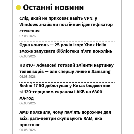
Останні новини
Слід, який не приховає навіть VPN: у
Windows знайшли постійний ідентифікатор
стеження
07.08.2026
Одна консоль — 25 років ігор: Xbox Helix
зможе запускати бібліотеки п’яти поколінь
06.08.2026
HDR10+ Advanced готовий змінити картинку
телевізорів — але спершу лише в Samsung
06.08.2026
Redmi 17 5G дебютував у Китаї: бюджетник
зі 120-герцовим екраном і АКБ на 6300
мА·год
06.08.2026
AMD пояснила, чому пам’ять дорожчає для
всіх: дата-центри скуповують RAM, яка
простоює
06.08.2026