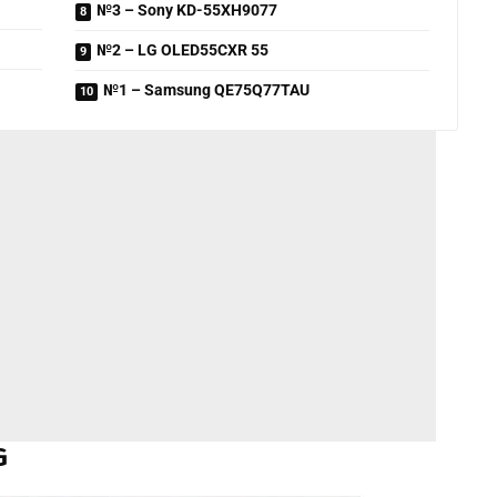
№3 – Sony KD-55XH9077
№2 – LG OLED55CXR 55
№1 – Samsung QE75Q77TAU
G