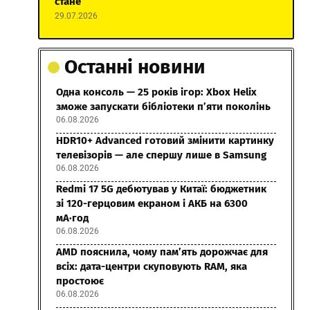
стане
29.07.2026
Останні новини
Одна консоль — 25 років ігор: Xbox Helix
зможе запускати бібліотеки п’яти поколінь
06.08.2026
HDR10+ Advanced готовий змінити картинку
телевізорів — але спершу лише в Samsung
06.08.2026
Redmi 17 5G дебютував у Китаї: бюджетник
зі 120-герцовим екраном і АКБ на 6300
мА·год
06.08.2026
AMD пояснила, чому пам’ять дорожчає для
всіх: дата-центри скуповують RAM, яка
простоює
06.08.2026