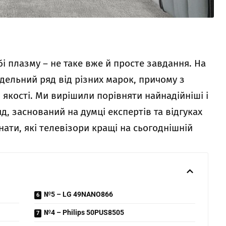
і плазму – не таке вже й просте завдання. На
ельний ряд від різних марок, причому з
 якості. Ми вирішили порівняти найнадійніші і
д, заснований на думці експертів та відгуках
нати, які телевізори кращі на сьогоднішній
№5 – LG 49NANO866
№4 – Philips 50PUS8505