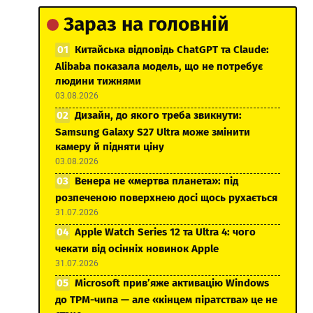
Зараз на головній
Китайська відповідь ChatGPT та Claude:
Alibaba показала модель, що не потребує
людини тижнями
03.08.2026
Дизайн, до якого треба звикнути:
Samsung Galaxy S27 Ultra може змінити
камеру й підняти ціну
03.08.2026
Венера не «мертва планета»: під
розпеченою поверхнею досі щось рухається
31.07.2026
Apple Watch Series 12 та Ultra 4: чого
чекати від осінніх новинок Apple
31.07.2026
Microsoft прив’яже активацію Windows
до TPM-чипа — але «кінцем піратства» це не