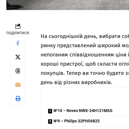
ПОДІЛИТИСЯ
На сьогоднішній день, вибрати соб
ринку представлений широкий мод
непоганим співвідношенням ціни і
хороші пристрої, щоб скласти огля
покупців. Тепер ви точно будете з
день від різних виробників.
№10 – Novex NWX-24H121MSG
№9 – Philips 32PHS6825