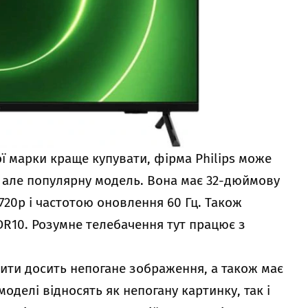
ої марки краще купувати, фірма Philips може
 але популярну модель. Вона має 32-дюймову
20p і частотою оновлення 60 Гц. Також
DR10. Розумне телебачення тут працює з
ити досить непогане зображення, а також має
оделі відносять як непогану картинку, так і