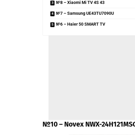
№8 – Xiaomi Mi TV 4S 43
№7 – Samsung UE43TU7090U
№6 – Haier 50 SMART TV
№10 – Novex NWX-24H121MS