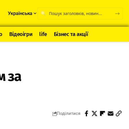
Українська
о
Відеоігри
life
Бізнес та акції
м за
Поділитися