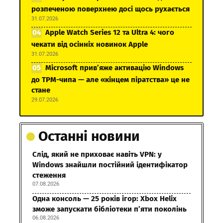
розпеченою поверхнею досі щось рухається
31.07.2026
Apple Watch Series 12 та Ultra 4: чого
чекати від осінніх новинок Apple
31.07.2026
Microsoft прив’яже активацію Windows
до TPM-чипа — але «кінцем піратства» це не
стане
29.07.2026
Останні новини
Слід, який не приховає навіть VPN: у
Windows знайшли постійний ідентифікатор
стеження
07.08.2026
Одна консоль — 25 років ігор: Xbox Helix
зможе запускати бібліотеки п’яти поколінь
06.08.2026