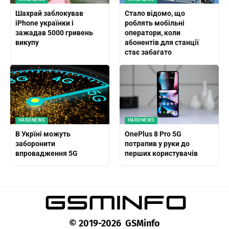
Шахрай заблокував
Стало відомо, що
iPhone українки і
роблять мобільні
зажадав 5000 гривень
оператори, коли
викупу
абонентів для станції
стає забагато
HARDNEWS
HARDNEWS
В Укрїні можуть
OnePlus 8 Pro 5G
заборонити
потрапив у руки до
впровадження 5G
перших користувачів
© 2019-2026 GSMinfo