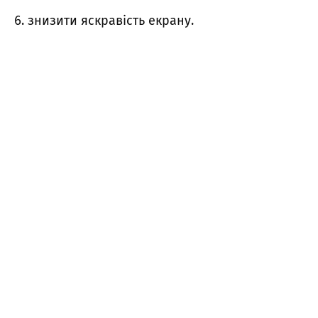
знизити яскравість екрану.