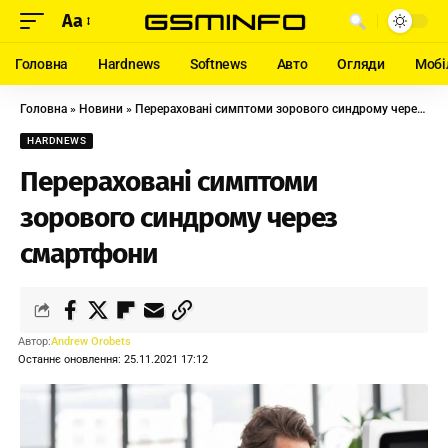
Aa
Головна
Hardnews
Softnews
Авто
Огляди
Мобі
Головна
»
Новини
»
Перераховані симптоми зорового синдрому через смартфони
HARDNEWS
Перераховані симптоми
зорового синдрому через
смартфони
Автор:
Andrew Orobets
Останнє оновлення: 25.11.2021 17:12