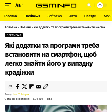
Aa
Головна
Hardnews
Softnews
Авто
Огляди
Мобі
Головна
»
Новини
»
Які додатки та програми треба встановити на смартфон, щоб легко знайти його у випадку крадіжки
SOFTNEWS
Які додатки та програми треба
встановити на смартфон, щоб
легко знайти його у випадку
крадіжки
Автор:
Ihor Tolubyak
Останнє оновлення: 15.04.2021 11:51