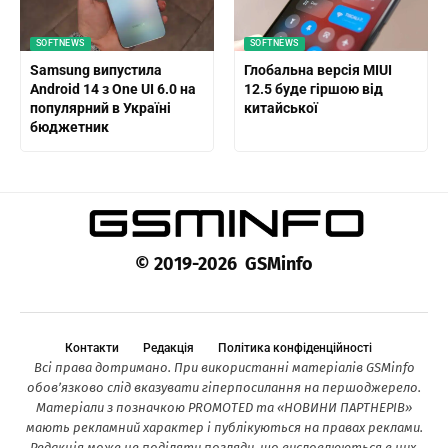
SOFTNEWS
SOFTNEWS
Samsung випустила
Глобальна версія MIUI
Android 14 з One UI 6.0 на
12.5 буде гіршою від
популярний в Україні
китайської
бюджетник
© 2019-2026 GSMinfo
Контакти
Редакція
Політика конфіденційності
Всі права дотримано. При використанні матеріалів GSMinfo
обов’язково слід вказувати гіперпосилання на першоджерело.
Матеріали з позначкою PROMOTED та «НОВИНИ ПАРТНЕРІВ»
мають рекламний характер і публікуються на правах реклами.
Редакція може не поділяти погляди, що висловлюються в них.