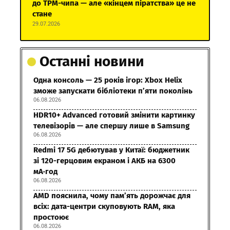
до TPM-чипа — але «кінцем піратства» це не
стане
29.07.2026
Останні новини
Одна консоль — 25 років ігор: Xbox Helix
зможе запускати бібліотеки п’яти поколінь
06.08.2026
HDR10+ Advanced готовий змінити картинку
телевізорів — але спершу лише в Samsung
06.08.2026
Redmi 17 5G дебютував у Китаї: бюджетник
зі 120-герцовим екраном і АКБ на 6300
мА·год
06.08.2026
AMD пояснила, чому пам’ять дорожчає для
всіх: дата-центри скуповують RAM, яка
простоює
06.08.2026