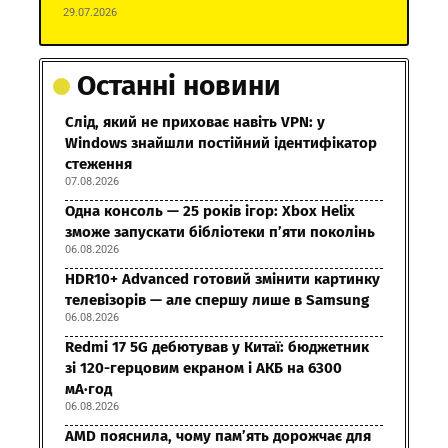
29.07.2026
Останні новини
Слід, який не приховає навіть VPN: у
Windows знайшли постійний ідентифікатор
стеження
07.08.2026
Одна консоль — 25 років ігор: Xbox Helix
зможе запускати бібліотеки п’яти поколінь
06.08.2026
HDR10+ Advanced готовий змінити картинку
телевізорів — але спершу лише в Samsung
06.08.2026
Redmi 17 5G дебютував у Китаї: бюджетник
зі 120-герцовим екраном і АКБ на 6300
мА·год
06.08.2026
AMD пояснила, чому пам’ять дорожчає для