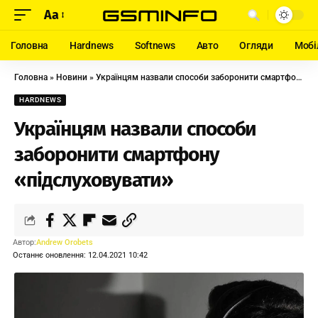
Aa
Головна
Hardnews
Softnews
Авто
Огляди
Мобі
Головна
»
Новини
»
Українцям назвали способи заборонити смартфону «підслуховувати»
HARDNEWS
Українцям назвали способи
заборонити смартфону
«підслуховувати»
Автор:
Andrew Orobets
Останнє оновлення: 12.04.2021 10:42