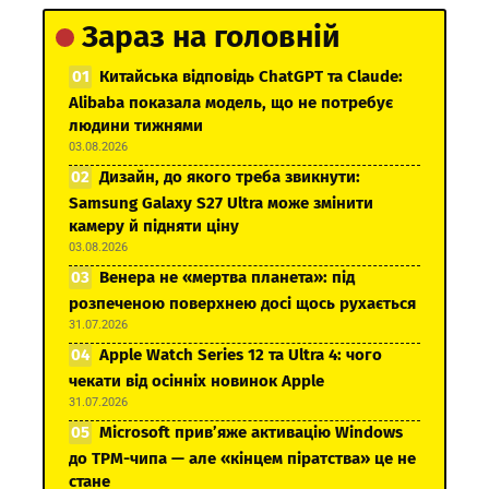
Зараз на головній
Китайська відповідь ChatGPT та Claude:
Alibaba показала модель, що не потребує
людини тижнями
03.08.2026
Дизайн, до якого треба звикнути:
Samsung Galaxy S27 Ultra може змінити
камеру й підняти ціну
03.08.2026
Венера не «мертва планета»: під
розпеченою поверхнею досі щось рухається
31.07.2026
Apple Watch Series 12 та Ultra 4: чого
чекати від осінніх новинок Apple
31.07.2026
Microsoft прив’яже активацію Windows
до TPM-чипа — але «кінцем піратства» це не
стане