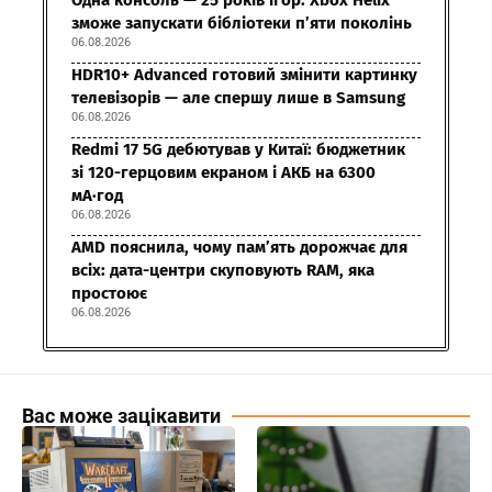
Одна консоль — 25 років ігор: Xbox Helix
зможе запускати бібліотеки п’яти поколінь
06.08.2026
HDR10+ Advanced готовий змінити картинку
телевізорів — але спершу лише в Samsung
06.08.2026
Redmi 17 5G дебютував у Китаї: бюджетник
зі 120-герцовим екраном і АКБ на 6300
мА·год
06.08.2026
AMD пояснила, чому пам’ять дорожчає для
всіх: дата-центри скуповують RAM, яка
простоює
06.08.2026
Вас може зацікавити