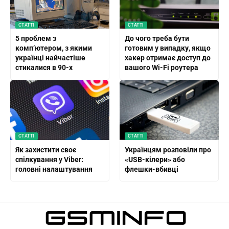
СТАТТІ
СТАТТІ
5 проблем з
До чого треба бути
комп’ютером, з якими
готовим у випадку, якщо
українці найчастіше
хакер отримає доступ до
стикалися в 90-х
вашого Wi-Fi роутера
СТАТТІ
СТАТТІ
Як захистити своє
Українцям розповіли про
спілкування у Viber:
«USB-кілери» або
головні налаштування
флешки-вбивці