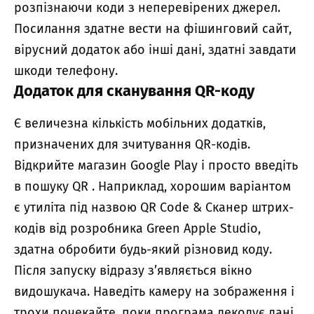
розпізнаючи коди з неперевірених джерел.
Посилання здатне вести на фішинговий сайт,
вірусний додаток або інші дані, здатні завдати
шкоди телефону.
Додаток для сканування QR-коду
Є величезна кількість мобільних додатків,
призначених для зчитування QR-кодів.
Відкрийте магазин Google Play і просто введіть
в пошуку QR . Наприклад, хорошим варіантом
є утиліта під назвою QR Code & Сканер штрих-
кодів від розробника Green Apple Studio,
здатна обробити будь-який різновид коду.
Після запуску відразу з’являється вікно
видошукача. Наведіть камеру на зображення і
трохи почекайте, поки програма декодує дані.