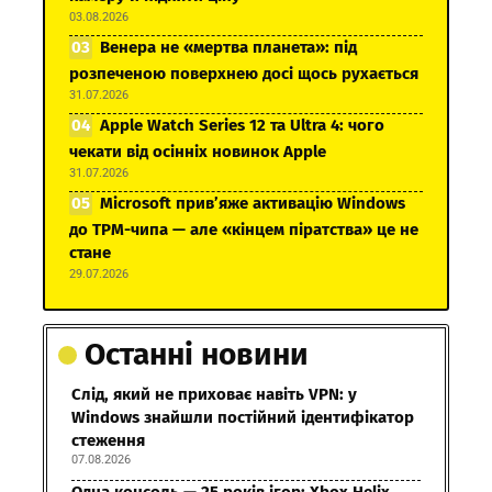
03.08.2026
Венера не «мертва планета»: під
розпеченою поверхнею досі щось рухається
31.07.2026
Apple Watch Series 12 та Ultra 4: чого
чекати від осінніх новинок Apple
31.07.2026
Microsoft прив’яже активацію Windows
до TPM-чипа — але «кінцем піратства» це не
стане
29.07.2026
Останні новини
Слід, який не приховає навіть VPN: у
Windows знайшли постійний ідентифікатор
стеження
07.08.2026