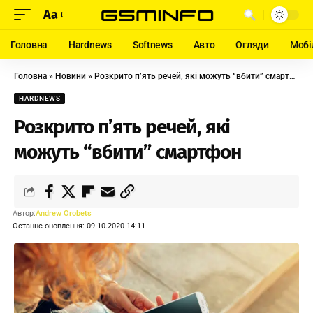
Aa
Головна
Hardnews
Softnews
Авто
Огляди
Мобі
Головна
»
Новини
»
Розкрито п’ять речей, які можуть “вбити” смартфон
HARDNEWS
Розкрито п’ять речей, які
можуть “вбити” смартфон
Автор:
Andrew Orobets
Останнє оновлення: 09.10.2020 14:11