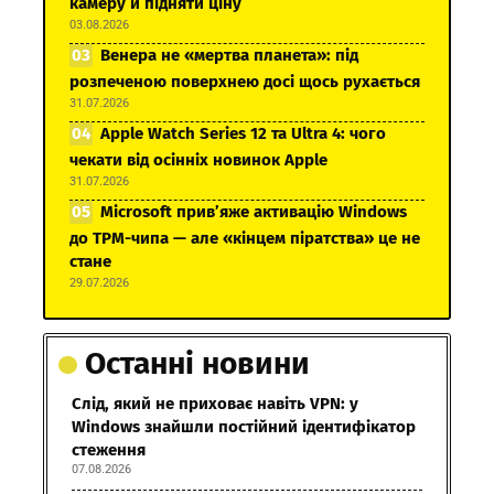
камеру й підняти ціну
03.08.2026
Венера не «мертва планета»: під
розпеченою поверхнею досі щось рухається
31.07.2026
Apple Watch Series 12 та Ultra 4: чого
чекати від осінніх новинок Apple
31.07.2026
Microsoft прив’яже активацію Windows
до TPM-чипа — але «кінцем піратства» це не
стане
29.07.2026
Останні новини
Слід, який не приховає навіть VPN: у
Windows знайшли постійний ідентифікатор
стеження
07.08.2026