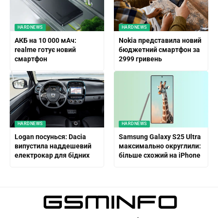
HARDNEWS
HARDNEWS
АКБ на 10 000 мАч:
Nokia представила новий
realme готує новий
бюджетний смартфон за
смартфон
2999 гривень
HARDNEWS
HARDNEWS
Logan посунься: Dacia
Samsung Galaxy S25 Ultra
випустила наддешевий
максимально округлили:
електрокар для бідних
більше схожий на iPhone