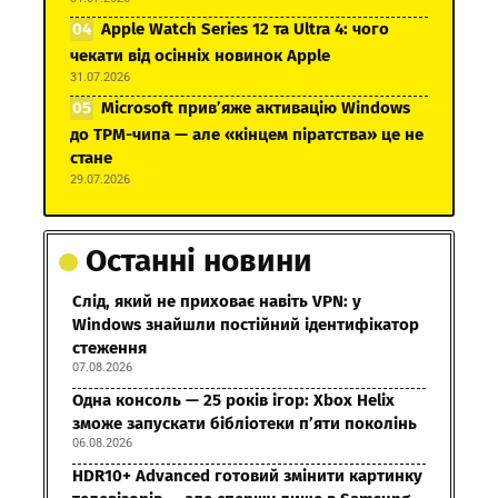
Apple Watch Series 12 та Ultra 4: чого
чекати від осінніх новинок Apple
31.07.2026
Microsoft прив’яже активацію Windows
до TPM-чипа — але «кінцем піратства» це не
стане
29.07.2026
Останні новини
Слід, який не приховає навіть VPN: у
Windows знайшли постійний ідентифікатор
стеження
07.08.2026
Одна консоль — 25 років ігор: Xbox Helix
зможе запускати бібліотеки п’яти поколінь
06.08.2026
HDR10+ Advanced готовий змінити картинку