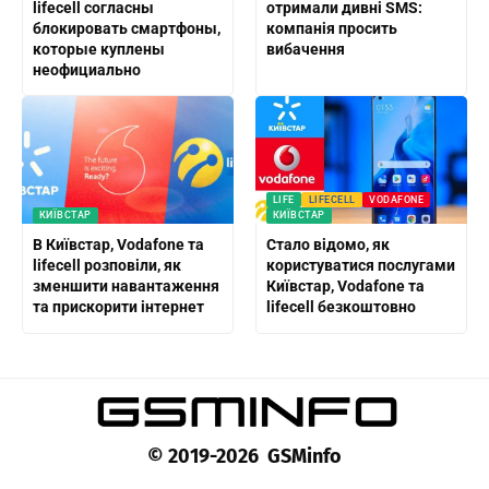
lifecell согласны
отримали дивні SMS:
блокировать смартфоны,
компанія просить
которые куплены
вибачення
неофициально
LIFE
LIFECELL
VODAFONE
КИЇВСТАР
КИЇВСТАР
В Київстар, Vodafone та
Стало відомо, як
lifecell розповіли, як
користуватися послугами
зменшити навантаження
Київстар, Vodafone та
та прискорити інтернет
lifecell безкоштовно
© 2019-2026 GSMinfo