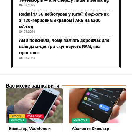
телевізорів — але спершу лише в Samsung
06.08.2026
Redmi 17 5G дебютував у Китаї: бюджетник
зі 120-герцовим екраном і АКБ на 6300
мА·год
06.08.2026
AMD пояснила, чому пам’ять дорожчає для
всіх: дата-центри скуповують RAM, яка
простоює
06.08.2026
Вас може зацікавити
LIFECELL
VODAFONE
КИЇВСТАР
КИЇВСТАР
Киевстар, Vodafone и
Абоненти Київстар