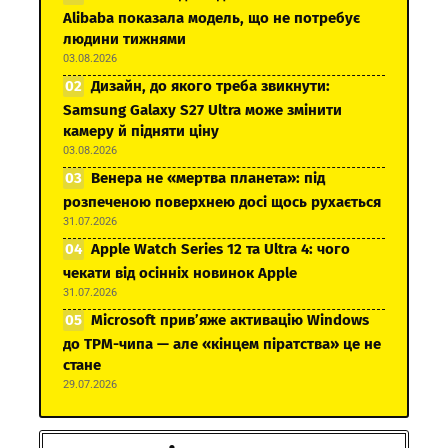
Alibaba показала модель, що не потребує
людини тижнями
03.08.2026
Дизайн, до якого треба звикнути:
Samsung Galaxy S27 Ultra може змінити
камеру й підняти ціну
03.08.2026
Венера не «мертва планета»: під
розпеченою поверхнею досі щось рухається
31.07.2026
Apple Watch Series 12 та Ultra 4: чого
чекати від осінніх новинок Apple
31.07.2026
Microsoft прив’яже активацію Windows
до TPM-чипа — але «кінцем піратства» це не
стане
29.07.2026