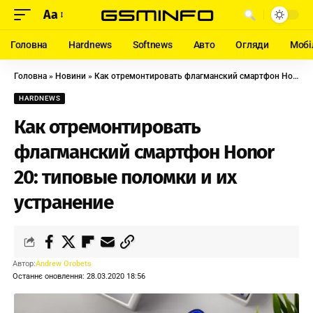
Aa
Головна
Hardnews
Softnews
Авто
Огляди
Мобі
Головна
»
Новини
»
Как отремонтировать флагманский смартфон Honor 20: типовые поломки и их устранение
HARDNEWS
Как отремонтировать
флагманский смартфон Honor
20: типовые поломки и их
устранение
Автор:
Andrew Orobets
Останнє оновлення: 28.03.2020 18:56