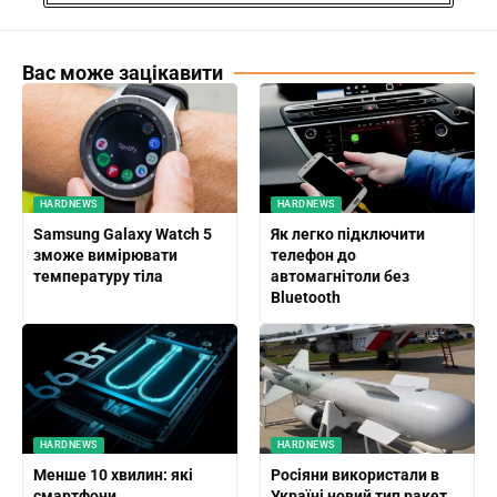
Вас може зацікавити
HARDNEWS
HARDNEWS
Samsung Galaxy Watch 5
Як легко підключити
зможе вимірювати
телефон до
температуру тіла
автомагнітоли без
Bluetooth
HARDNEWS
HARDNEWS
Менше 10 хвилин: які
Росіяни використали в
смартфони
Україні новий тип ракет