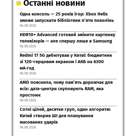
Останні новини
Одна консоль — 25 років ігор: Xbox Helix
зможе запускати бібліотеки п’яти поколінь
06.08.2026
HDR10+ Advanced готовий змінити картинку
телевізорів — але спершу лише в Samsung
06.08.2026
Redmi 17 5G дебютував у Китаї: бюджетник
зі 120-герцовим екраном і АКБ на 6300
мА·год
06.08.2026
AMD пояснила, чому пам’ять дорожчає для
всіх: дата-центри скуповують RAM, яка
простоює
06.08.2026
Сотні цілей, десятки груп, один алгоритм:
Китай створив ШІ для планування
масованих ударів
06.08.2026