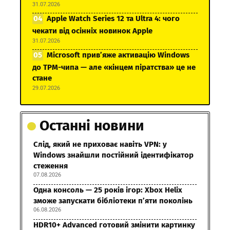
31.07.2026
Apple Watch Series 12 та Ultra 4: чого
чекати від осінніх новинок Apple
31.07.2026
Microsoft прив’яже активацію Windows
до TPM-чипа — але «кінцем піратства» це не
стане
29.07.2026
Останні новини
Слід, який не приховає навіть VPN: у
Windows знайшли постійний ідентифікатор
стеження
07.08.2026
Одна консоль — 25 років ігор: Xbox Helix
зможе запускати бібліотеки п’яти поколінь
06.08.2026
HDR10+ Advanced готовий змінити картинку