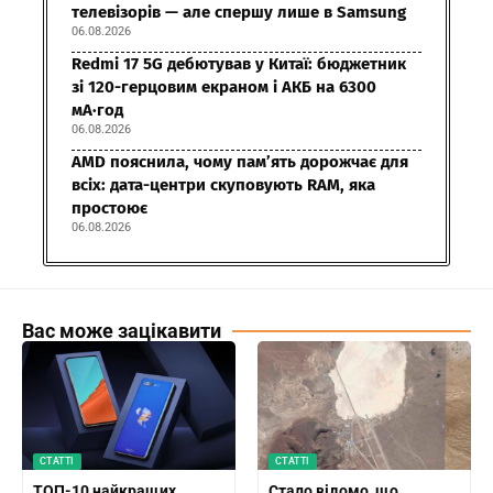
телевізорів — але спершу лише в Samsung
06.08.2026
Redmi 17 5G дебютував у Китаї: бюджетник
зі 120-герцовим екраном і АКБ на 6300
мА·год
06.08.2026
AMD пояснила, чому пам’ять дорожчає для
всіх: дата-центри скуповують RAM, яка
простоює
06.08.2026
Вас може зацікавити
СТАТТІ
СТАТТІ
ТОП-10 найкращих
Стало відомо, що