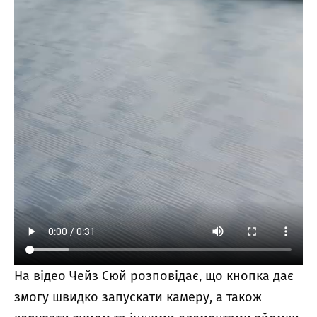
На відео Чейз Сюй розповідає, що кнопка дає
змогу швидко запускати камеру, а також