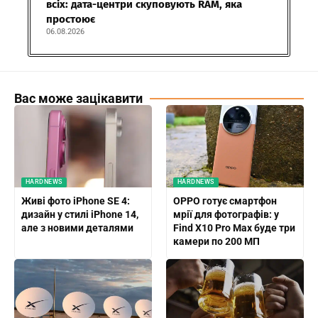
всіх: дата-центри скуповують RAM, яка
простоює
06.08.2026
Вас може зацікавити
HARDNEWS
HARDNEWS
Живі фото iPhone SE 4:
OPPO готує смартфон
дизайн у стилі iPhone 14,
мрії для фотографів: у
але з новими деталями
Find X10 Pro Max буде три
камери по 200 МП