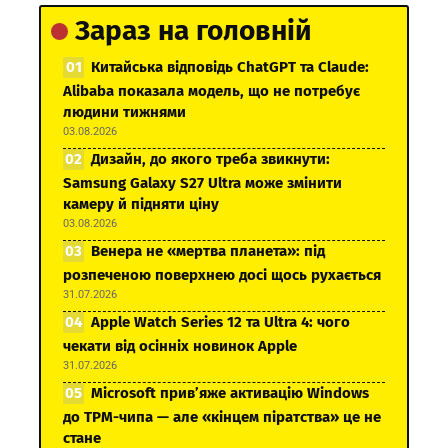
Зараз на головній
Китайська відповідь ChatGPT та Claude:
Alibaba показала модель, що не потребує
людини тижнями
03.08.2026
Дизайн, до якого треба звикнути:
Samsung Galaxy S27 Ultra може змінити
камеру й підняти ціну
03.08.2026
Венера не «мертва планета»: під
розпеченою поверхнею досі щось рухається
31.07.2026
Apple Watch Series 12 та Ultra 4: чого
чекати від осінніх новинок Apple
31.07.2026
Microsoft прив’яже активацію Windows
до TPM-чипа — але «кінцем піратства» це не
стане