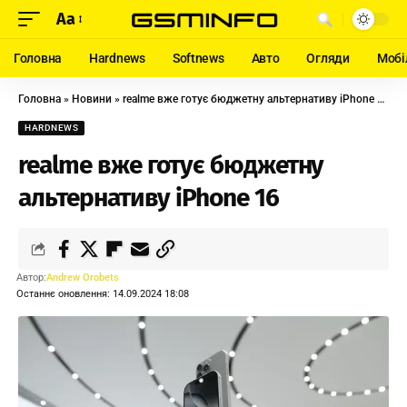
Aa
Головна
Hardnews
Softnews
Авто
Огляди
Мобі
Головна
»
Новини
»
realme вже готує бюджетну альтернативу iPhone 16
HARDNEWS
realme вже готує бюджетну
альтернативу iPhone 16
Автор:
Andrew Orobets
Останнє оновлення: 14.09.2024 18:08