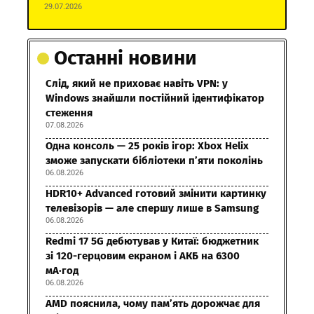
29.07.2026
Останні новини
Слід, який не приховає навіть VPN: у
Windows знайшли постійний ідентифікатор
стеження
07.08.2026
Одна консоль — 25 років ігор: Xbox Helix
зможе запускати бібліотеки п’яти поколінь
06.08.2026
HDR10+ Advanced готовий змінити картинку
телевізорів — але спершу лише в Samsung
06.08.2026
Redmi 17 5G дебютував у Китаї: бюджетник
зі 120-герцовим екраном і АКБ на 6300
мА·год
06.08.2026
AMD пояснила, чому пам’ять дорожчає для