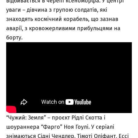
відбивається в черепі ксеноморфа. У центрі
уваги – дівчина з групою солдатів, які
знаходять космічний корабель, що зазнав
аварії, з кровожерливими прибульцями на
борту.
“Чужий: Земля” – проєкт Рідлі Скотта і
шоураннера “Фарго” Ноя Гоулі. У серіалі
знімаються Сідні Чендлер, Тімоті Оліфант, Ессі