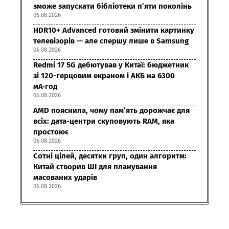
зможе запускати бібліотеки п’яти поколінь
06.08.2026
HDR10+ Advanced готовий змінити картинку
телевізорів — але спершу лише в Samsung
06.08.2026
Redmi 17 5G дебютував у Китаї: бюджетник
зі 120-герцовим екраном і АКБ на 6300
мА·год
06.08.2026
AMD пояснила, чому пам’ять дорожчає для
всіх: дата-центри скуповують RAM, яка
простоює
06.08.2026
Сотні цілей, десятки груп, один алгоритм:
Китай створив ШІ для планування
масованих ударів
06.08.2026