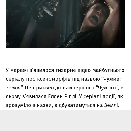
У мережі з’явилося тизерне відео майбутнього
серіалу про ксеноморфів під назвою “Чужий:
Земля”. Це приквел до найпершого “Чужого”, в
якому з’явилася Еллен Ріплі. У серіалі події, як
зрозуміло з назви, відбуватимуться на Землі.