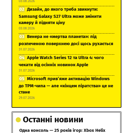
03.08.2026
Дизайн, до якого треба звикнути:
Samsung Galaxy S27 Ultra може змінити
камеру й підняти ціну
03.08.2026
Венера не «мертва планета»: під
розпеченою поверхнею досі щось рухається
31.07.2026
Apple Watch Series 12 та Ultra 4: чого
чекати від осінніх новинок Apple
31.07.2026
Microsoft прив’яже активацію Windows
до TPM-чипа — але «кінцем піратства» це не
стане
29.07.2026
Останні новини
Одна консоль — 25 років ігор: Xbox Helix