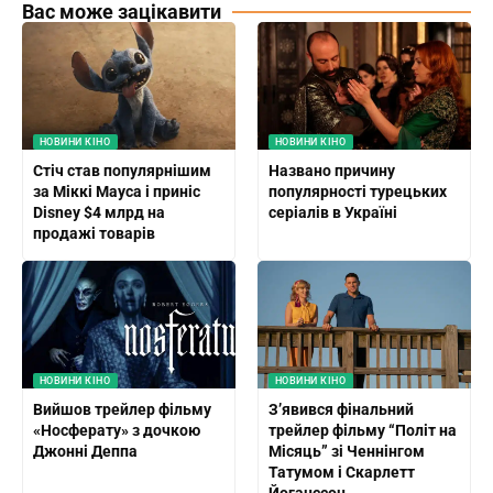
Вас може зацікавити
НОВИНИ КІНО
НОВИНИ КІНО
Стіч став популярнішим
Названо причину
за Міккі Мауса і приніс
популярності турецьких
Disney $4 млрд на
серіалів в Україні
продажі товарів
НОВИНИ КІНО
НОВИНИ КІНО
Вийшов трейлер фільму
З’явився фінальний
«Носферату» з дочкою
трейлер фільму “Політ на
Джонні Деппа
Місяць” зі Ченнінгом
Татумом і Скарлетт