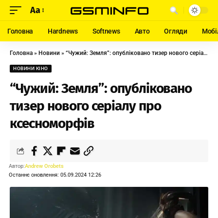
Aa
Головна
Hardnews
Softnews
Авто
Огляди
Мобі
Головна
»
Новини
»
“Чужий: Земля”: опубліковано тизер нового серіалу про ксесноморфів
НОВИНИ КІНО
“Чужий: Земля”: опубліковано
тизер нового серіалу про
ксесноморфів
Автор:
Andrew Orobets
Останнє оновлення: 05.09.2024 12:26