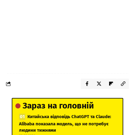
Зараз на головній
Китайська відповідь ChatGPT та Claude:
Alibaba показала модель, що не потребує
людини тижнями