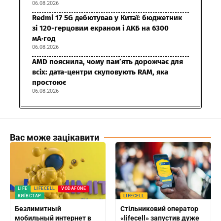
06.08.2026
Redmi 17 5G дебютував у Китаї: бюджетник
зі 120-герцовим екраном і АКБ на 6300
мА·год
06.08.2026
AMD пояснила, чому пам’ять дорожчає для
всіх: дата-центри скуповують RAM, яка
простоює
06.08.2026
Вас може зацікавити
LIFE
LIFECELL
VODAFONE
КИЇВСТАР
LIFECELL
Безлимитный
Стільниковий оператор
мобильный интернет в
«lifecell» запустив дуже