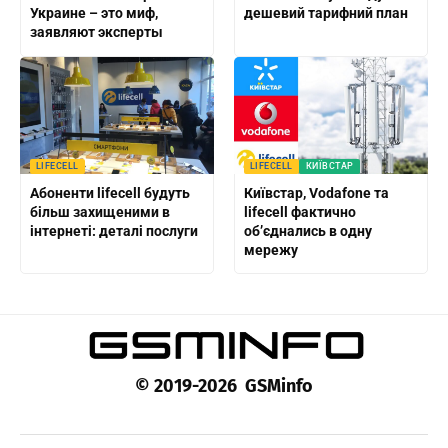
Украине – это миф,
дешевий тарифний план
заявляют эксперты
LIFECELL
LIFECELL
КИЇВСТАР
Абоненти lifecell будуть
Київстар, Vodafone та
більш захищеними в
lifecell фактично
інтернеті: деталі послуги
об’єднались в одну
мережу
© 2019-2026 GSMinfo