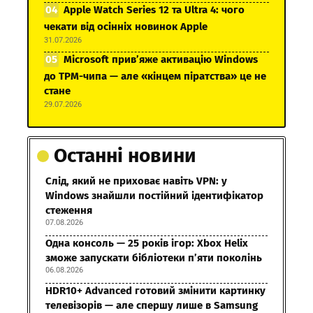
Apple Watch Series 12 та Ultra 4: чого
чекати від осінніх новинок Apple
31.07.2026
Microsoft прив’яже активацію Windows
до TPM-чипа — але «кінцем піратства» це не
стане
29.07.2026
Останні новини
Слід, який не приховає навіть VPN: у
Windows знайшли постійний ідентифікатор
стеження
07.08.2026
Одна консоль — 25 років ігор: Xbox Helix
зможе запускати бібліотеки п’яти поколінь
06.08.2026
HDR10+ Advanced готовий змінити картинку
телевізорів — але спершу лише в Samsung