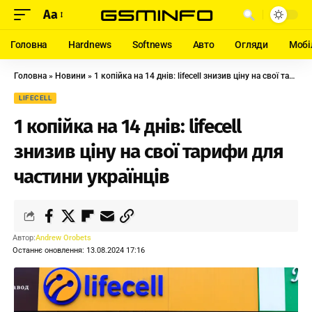
Aa
Головна
Hardnews
Softnews
Авто
Огляди
Мобі
Головна
»
Новини
»
1 копійка на 14 днів: lifecell знизив ціну на свої тарифи для частини українців
LIFECELL
1 копійка на 14 днів: lifecell
знизив ціну на свої тарифи для
частини українців
Автор:
Andrew Orobets
Останнє оновлення: 13.08.2024 17:16