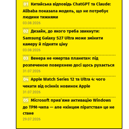
Китайська відповідь ChatGPT та Claude:
Alibaba показала модель, що не потребує
людини тижнями
03.08.2026
Дизайн, до якого треба звикнути:
Samsung Galaxy S27 Ultra може змінити
камеру й підняти ціну
03.08.2026
Венера не «мертва планета»: під
розпеченою поверхнею досі щось рухається
31.07.2026
Apple Watch Series 12 та Ultra 4: чого
чекати від осінніх новинок Apple
31.07.2026
Microsoft прив’яже активацію Windows
до TPM-чипа — але «кінцем піратства» це не
стане
29.07.2026