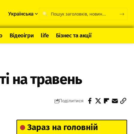
Українська
о
Відеоігри
life
Бізнес та акції
і на травень
Поділитися
Зараз на головній