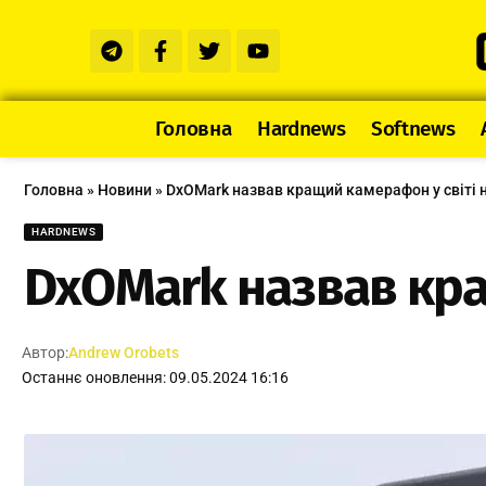
Головна
Hardnews
Softnews
Головна
»
Новини
»
DxOMark назвав кращий камерафон у світі 
HARDNEWS
DxOMark назвав кра
Автор:
Andrew Orobets
Останнє оновлення: 09.05.2024 16:16