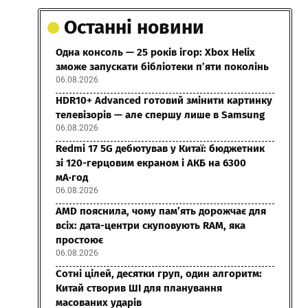
Останні новини
Одна консоль — 25 років ігор: Xbox Helix
зможе запускати бібліотеки п’яти поколінь
06.08.2026
HDR10+ Advanced готовий змінити картинку
телевізорів — але спершу лише в Samsung
06.08.2026
Redmi 17 5G дебютував у Китаї: бюджетник
зі 120-герцовим екраном і АКБ на 6300
мА·год
06.08.2026
AMD пояснила, чому пам’ять дорожчає для
всіх: дата-центри скуповують RAM, яка
простоює
06.08.2026
Сотні цілей, десятки груп, один алгоритм:
Китай створив ШІ для планування
масованих ударів