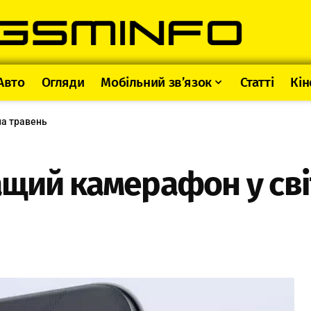
Авто
Огляди
Мобільний зв’язок
Статті
Кін
на травень
щий камерафон у світ