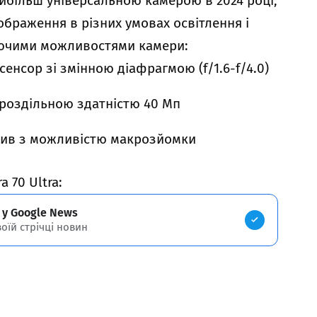
айбільш універсальною камерою в 2024 році,
ображення в різних умовах освітлення і
аючими можливостями камери:
енсор зі змінною діафрагмою (f/1.6-f/4.0)
роздільною здатністю 40 Мп
ктив з можливістю макрозйомки
 70 Ultra:
 у Google News
воїй стрічці новин