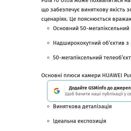
Pura 70 Ultra може похвалитися н
що забезпечує виняткову якість з
сценаріях. Це пояснюється враж
Основний 50-мегапіксельний с
Надширококутний об’єктив з 
50-мегапіксельний телеоб’є
Основні плюси камери HUAWEI Pura
Додайте GSMinfo до джерел
Щоб бачити наші публікації у с
Виняткова деталізація
Ідеальна експозиція