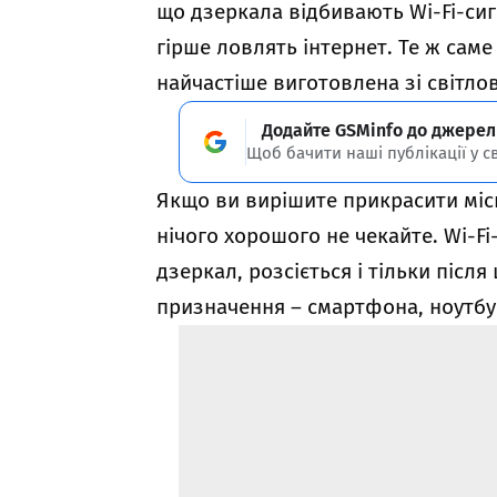
що дзеркала відбивають Wi-Fi-сиг
гірше ловлять інтернет. Те ж саме
найчастіше виготовлена зі світло
Додайте GSMinfo до джерел
Щоб бачити наші публікації у с
Якщо ви вирішите прикрасити міс
нічого хорошого не чекайте. Wi-Fi
дзеркал, розсіється і тільки післ
призначення – смартфона, ноутбук