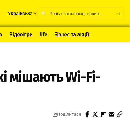
Українська
о
Відеоігри
life
Бізнес та акції
і мішають Wi-Fi-
Поділитися