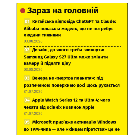
Зараз на головній
Китайська відповідь ChatGPT та Claude:
Alibaba показала модель, що не потребує
людини тижнями
03.08.2026
Дизайн, до якого треба звикнути:
Samsung Galaxy S27 Ultra може змінити
камеру й підняти ціну
03.08.2026
Венера не «мертва планета»: під
розпеченою поверхнею досі щось рухається
31.07.2026
Apple Watch Series 12 та Ultra 4: чого
чекати від осінніх новинок Apple
31.07.2026
Microsoft прив’яже активацію Windows
до TPM-чипа — але «кінцем піратства» це не