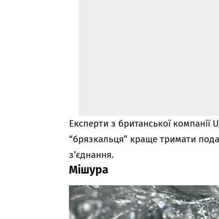
Експерти з британської компанії U
“брязкальця” краще тримати подал
з’єднання.
Мішура