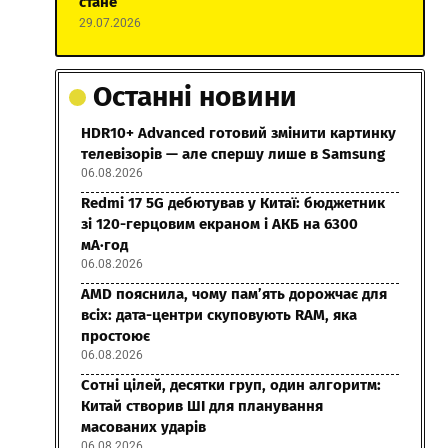
стане
29.07.2026
Останні новини
HDR10+ Advanced готовий змінити картинку
телевізорів — але спершу лише в Samsung
06.08.2026
Redmi 17 5G дебютував у Китаї: бюджетник
зі 120-герцовим екраном і АКБ на 6300
мА·год
06.08.2026
AMD пояснила, чому пам’ять дорожчає для
всіх: дата-центри скуповують RAM, яка
простоює
06.08.2026
Сотні цілей, десятки груп, один алгоритм:
Китай створив ШІ для планування
масованих ударів
06.08.2026