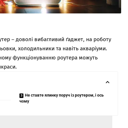
оутер – доволі вибагливий ґаджет, на роботу
ьовки, холодильники та навіть акваріуми.
ьному функціонуванню роутера можуть
икраси.
Не ставте ялинку поруч із роутером, і ось
чому