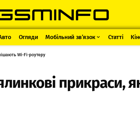
Авто
Огляди
Мобільний зв’язок
Статті
Кін
мішають Wi-Fi-роутеру
линкові прикраси, як