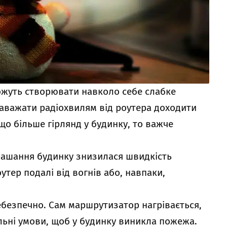
можуть створювати навколо себе слабке
заважати радіохвилям від роутера доходити
що більше гірлянд у будинку, то важче
рашання будинку знизилася швидкість
утер подалі від вогнів або, навпаки,
безпечно. Сам маршрутизатор нагрівається,
альні умови, щоб у будинку виникла пожежа.