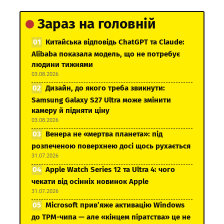
Зараз на головній
Китайська відповідь ChatGPT та Claude:
Alibaba показала модель, що не потребує
людини тижнями
03.08.2026
Дизайн, до якого треба звикнути:
Samsung Galaxy S27 Ultra може змінити
камеру й підняти ціну
03.08.2026
Венера не «мертва планета»: під
розпеченою поверхнею досі щось рухається
31.07.2026
Apple Watch Series 12 та Ultra 4: чого
чекати від осінніх новинок Apple
31.07.2026
Microsoft прив’яже активацію Windows
до TPM-чипа — але «кінцем піратства» це не