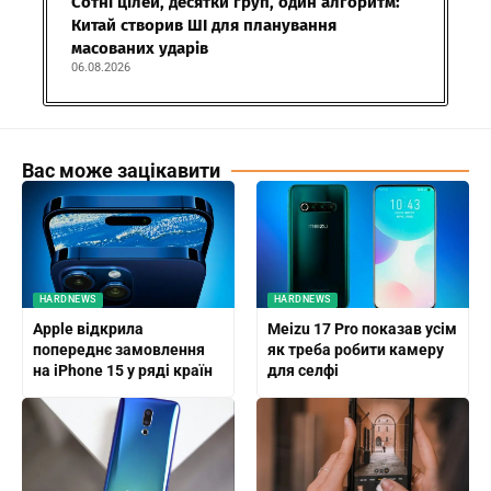
Сотні цілей, десятки груп, один алгоритм:
Китай створив ШІ для планування
масованих ударів
06.08.2026
Вас може зацікавити
HARDNEWS
HARDNEWS
Apple відкрила
Meizu 17 Pro показав усім
попереднє замовлення
як треба робити камеру
на iPhone 15 у ряді країн
для селфі