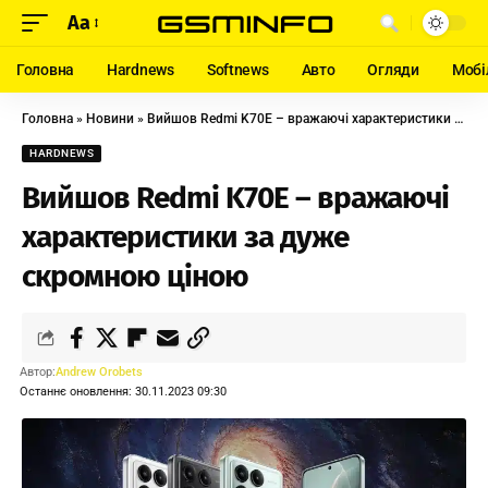
Aa
Головна
Hardnews
Softnews
Авто
Огляди
Мобі
Головна
»
Новини
»
Вийшов Redmi K70E – вражаючі характеристики за дуже скромною ціною
HARDNEWS
Вийшов Redmi K70E – вражаючі
характеристики за дуже
скромною ціною
Автор:
Andrew Orobets
Останнє оновлення: 30.11.2023 09:30