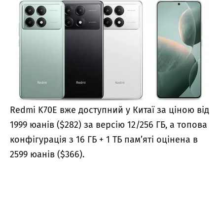
Redmi K70E вже доступний у Китаї за ціною від
1999 юанів ($282) за версію 12/256 ГБ, а топова
конфігурація з 16 ГБ + 1 ТБ пам’яті оцінена в
2599 юанів ($366).