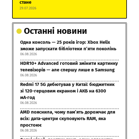
стане
29.07.2026
Останні новини
Одна консоль — 25 років ігор: Xbox Helix
зможе запускати бібліотеки п’яти поколінь
06.08.2026
HDR10+ Advanced готовий змінити картинку
телевізорів — але спершу лише в Samsung
06.08.2026
Redmi 17 5G дебютував у Китаї: бюджетник
зі 120-герцовим екраном і АКБ на 6300
мА·год
06.08.2026
AMD пояснила, чому пам’ять дорожчає для
всіх: дата-центри скуповують RAM, яка
простоює
06.08.2026