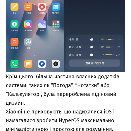
Крім цього, більша частина власних додатків
системи, таких як “Погода”, “Нотатки” або
“Калькулятор”, була перероблена під новий
дизайн.
Xiaomi не приховують, що надихалися iOS і
намагалися зробити HyperOS максимально
мінімалістичною і простою для розуміння.