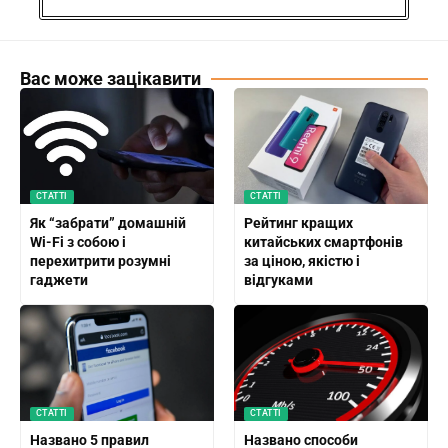
Вас може зацікавити
СТАТТІ
СТАТТІ
Як “забрати” домашній
Рейтинг кращих
Wi-Fi з собою і
китайських смартфонів
перехитрити розумні
за ціною, якістю і
гаджети
відгуками
СТАТТІ
СТАТТІ
Названо 5 правил
Названо способи