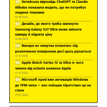
Китайська відповідь ChatGPT та Claude:
Alibaba показала модель, що не потребує
людини тижнями
03.08.2026
Дизайн, до якого треба звикнути:
Samsung Galaxy S27 Ultra може змінити
камеру й підняти ціну
03.08.2026
Венера не «мертва планета»: під
розпеченою поверхнею досі щось рухається
31.07.2026
Apple Watch Series 12 та Ultra 4: чого
чекати від осінніх новинок Apple
31.07.2026
Microsoft прив’яже активацію Windows
до TPM-чипа — але «кінцем піратства» це не
стане
29.07.2026