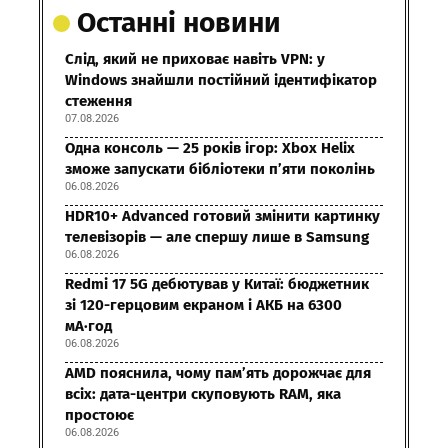
Останні новини
Слід, який не приховає навіть VPN: у
Windows знайшли постійний ідентифікатор
стеження
07.08.2026
Одна консоль — 25 років ігор: Xbox Helix
зможе запускати бібліотеки п’яти поколінь
06.08.2026
HDR10+ Advanced готовий змінити картинку
телевізорів — але спершу лише в Samsung
06.08.2026
Redmi 17 5G дебютував у Китаї: бюджетник
зі 120-герцовим екраном і АКБ на 6300
мА·год
06.08.2026
AMD пояснила, чому пам’ять дорожчає для
всіх: дата-центри скуповують RAM, яка
простоює
06.08.2026