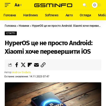
Aa
Головна
Hardnews
Softnews
Авто
Огляди
Мобі
Головна
»
Новини
»
HyperOS це не просто Android: Xiaomi хоче перевершити iOS
СТАТТІ
HyperOS це не просто Android:
Xiaomi хоче перевершити iOS
Автор:
Andrew Orobets
Останнє оновлення: 14.11.2023 07:47