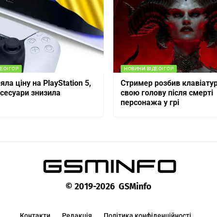
ЕОІГОР
НОВИНИ ВІДЕОІГОР
яла ціну на PlayStation 5,
Стример розбив клавіатур
ксесуари знизила
свою голову після смерті
персонажа у грі
© 2019-2026 GSMinfo
Контакти
Редакція
Політика конфіденційності