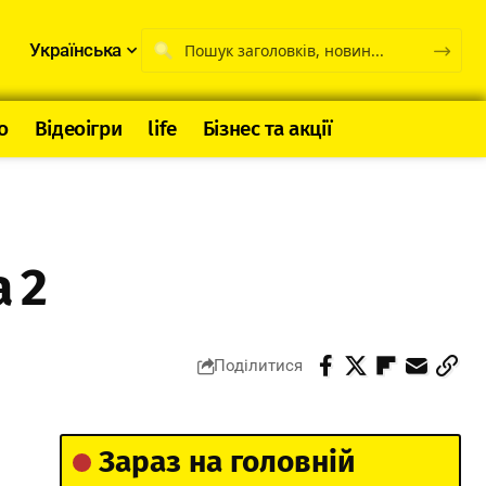
Українська
о
Відеоігри
life
Бізнес та акції
 2
Поділитися
Зараз на головній