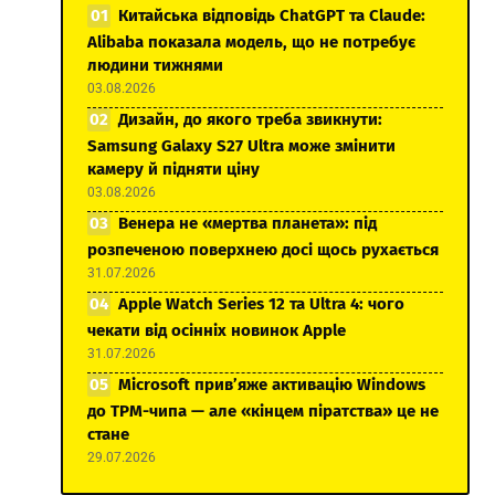
Китайська відповідь ChatGPT та Claude:
Alibaba показала модель, що не потребує
людини тижнями
03.08.2026
Дизайн, до якого треба звикнути:
Samsung Galaxy S27 Ultra може змінити
камеру й підняти ціну
03.08.2026
Венера не «мертва планета»: під
розпеченою поверхнею досі щось рухається
31.07.2026
Apple Watch Series 12 та Ultra 4: чого
чекати від осінніх новинок Apple
31.07.2026
Microsoft прив’яже активацію Windows
до TPM-чипа — але «кінцем піратства» це не
стане
29.07.2026