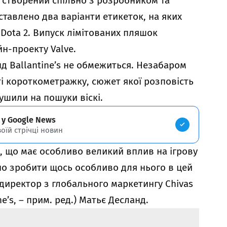
ув створений спільно з розробником та
ставлено два варіанти етикеток, на яких
 Dota 2. Випуск лімітованих пляшок
н-проекту Valve.
д Ballantine’s не обмежиться. Незабаром
ті короткометражку, сюжет якої розповість
рушили на пошуки віскі.
 у Google News
воїй стрічці новин
ра, що має особливо великий вплив на ігрову
но зробити щось особливо для нього в цей
 директор з глобального маркетингу Chivas
e’s, – прим. ред.) Матьє Десланд.