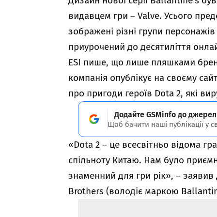
Дизайн нової серії Ballantine’s б
видавцем гри – Valve. Усього пред
зображені різні групи персонажів
приурочений до десятиліття онлай
ESI пише, що лише пляшками брен
компанія опублікує на своєму сай
про пригоди героїв Dota 2, які ви
Додайте GSMinfo до джерел
Щоб бачити наші публікації у с
«Dota 2 – це всесвітньо відома г
спільноту Китаю. Нам було приєм
знаменний для гри рік», – заявив
Brothers (володіє маркою Ballantin