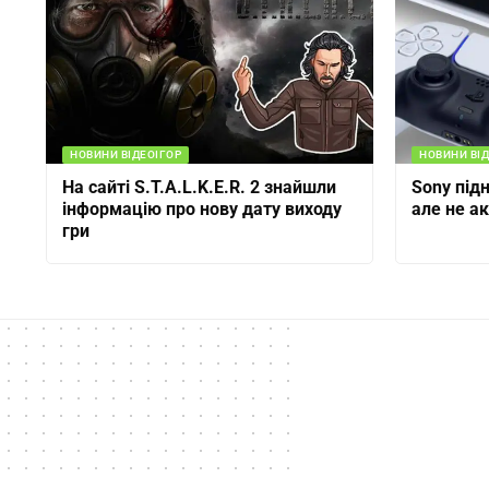
НОВИНИ ВІДЕОІГОР
НОВИНИ ВІД
На сайті S.T.A.L.K.E.R. 2 знайшли
Sony підн
інформацію про нову дату виходу
але не а
гри