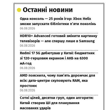
Останні новини
Одна консоль — 25 років ігор: Xbox Helix
зможе запускати бібліотеки п’яти поколінь
06.08.2026
HDR10+ Advanced готовий змінити картинку
телевізорів — але спершу лише в Samsung
06.08.2026
Redmi 17 5G дебютував у Китаї: бюджетник
зі 120-герцовим екраном і АКБ на 6300
мА·год
06.08.2026
AMD пояснила, чому пам’ять дорожчає для
всіх: дата-центри скуповують RAM, яка
простоює
06.08.2026
Сотні цілей, десятки груп, один алгоритм:
Китай створив ШІ для планування
масованих ударів