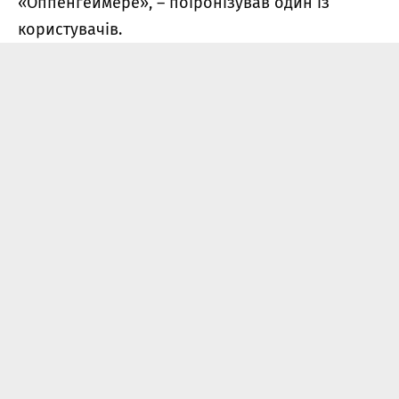
«Оппенгеймере», – поіронізував один із
користувачів.