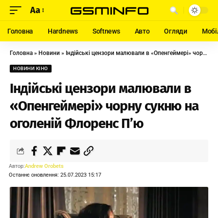
Aa
Головна
Hardnews
Softnews
Авто
Огляди
Мобі
Головна
»
Новини
»
Індійські цензори малювали в «Опенгеймері» чорну сукню на оголеній Флоренс П’ю
НОВИНИ КІНО
Індійські цензори малювали в
«Опенгеймері» чорну сукню на
оголеній Флоренс П’ю
Автор:
Andrew Orobets
Останнє оновлення: 25.07.2023 15:17