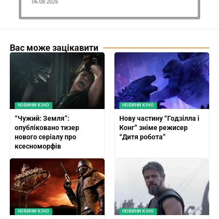
06.08.2026
Вас може зацікавити
НОВИНИ КІНО
НОВИНИ КІНО
“Чужий: Земля”:
Нову частину “Годзілла і
опубліковано тизер
Конг” зніме режисер
нового серіалу про
“Дитя робота”
ксесноморфів
НОВИНИ КІНО
НОВИНИ КІНО