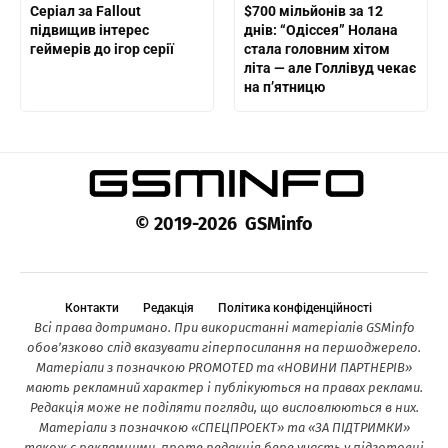
Серіал за Fallout
$700 мільйонів за 12
підвищив інтерес
днів: “Одіссея” Нолана
геймерів до ігор серії
стала головним хітом
літа — але Голлівуд чекає
на п’ятницю
© 2019-2026 GSMinfo
Контакти
Редакція
Політика конфіденційності
Всі права дотримано. При використанні матеріалів GSMinfo
обов’язково слід вказувати гіперпосилання на першоджерело.
Матеріали з позначкою PROMOTED та «НОВИНИ ПАРТНЕРІВ»
мають рекламний характер і публікуються на правах реклами.
Редакція може не поділяти погляди, що висловлюються в них.
Матеріали з позначкою «СПЕЦПРОЕКТ» та «ЗА ПІДТРИМКИ»
також є рекламними, проте редакція бере участь у підготовці