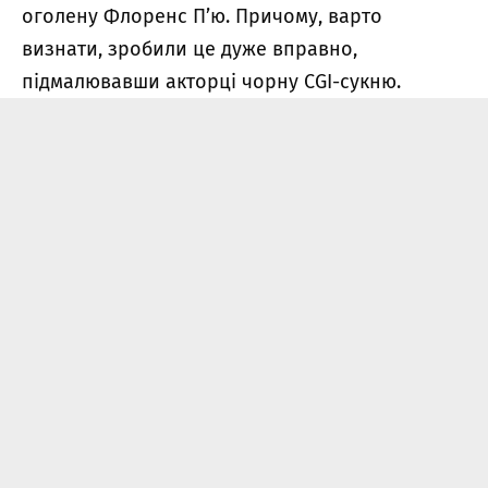
оголену Флоренс П’ю. Причому, варто
визнати, зробили це дуже вправно,
підмалювавши акторці чорну CGI-сукню.