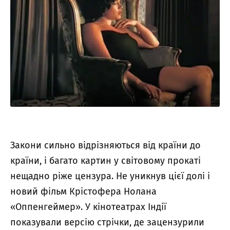
Закони сильно відрізняються від країни до
країни, і багато картин у світовому прокаті
нещадно ріже цензура. Не уникнув цієї долі і
новий фільм Крістофера Нолана
«Оппенгеймер». У кінотеатрах Індії
показували версію стрічки, де зацензурили