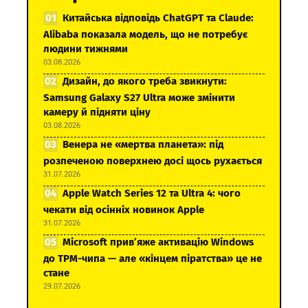
Китайська відповідь ChatGPT та Claude:
Alibaba показала модель, що не потребує
людини тижнями
03.08.2026
Дизайн, до якого треба звикнути:
Samsung Galaxy S27 Ultra може змінити
камеру й підняти ціну
03.08.2026
Венера не «мертва планета»: під
розпеченою поверхнею досі щось рухається
31.07.2026
Apple Watch Series 12 та Ultra 4: чого
чекати від осінніх новинок Apple
31.07.2026
Microsoft прив’яже активацію Windows
до TPM-чипа — але «кінцем піратства» це не
стане
29.07.2026