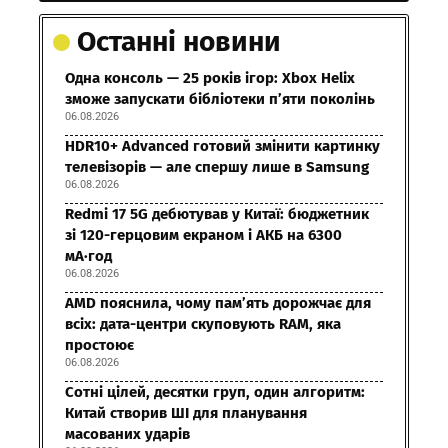
Останні новини
Одна консоль — 25 років ігор: Xbox Helix
зможе запускати бібліотеки п’яти поколінь
06.08.2026
HDR10+ Advanced готовий змінити картинку
телевізорів — але спершу лише в Samsung
06.08.2026
Redmi 17 5G дебютував у Китаї: бюджетник
зі 120-герцовим екраном і АКБ на 6300
мА·год
06.08.2026
AMD пояснила, чому пам’ять дорожчає для
всіх: дата-центри скуповують RAM, яка
простоює
06.08.2026
Сотні цілей, десятки груп, один алгоритм:
Китай створив ШІ для планування
масованих ударів