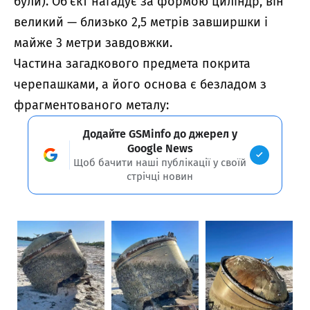
були). Об’єкт нагадує за формою циліндр, він
великий — близько 2,5 метрів завширшки і
майже 3 метри завдовжки.
Частина загадкового предмета покрита
черепашками, а його основа є безладом з
фрагментованого металу:
Додайте GSMinfo до джерел у
Google News
Щоб бачити наші публікації у своїй
стрічці новин