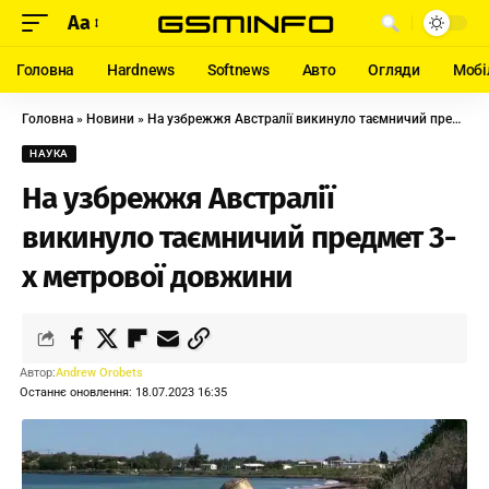
Aa
Головна
Hardnews
Softnews
Авто
Огляди
Мобі
Головна
»
Новини
»
На узбрежжя Австралії викинуло таємничий предмет 3-х метрової довжини
НАУКА
На узбрежжя Австралії
викинуло таємничий предмет 3-
х метрової довжини
Автор:
Andrew Orobets
Останнє оновлення: 18.07.2023 16:35