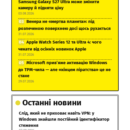
Samsung Galaxy S27 Ultra може змінити
камеру й підняти ціну
03.08.2026
Венера не «мертва планета»: під
розпеченою поверхнею досі щось рухається
31.07.2026
Apple Watch Series 12 та Ultra 4: чого
чекати від осінніх новинок Apple
31.07.2026
Microsoft прив’яже активацію Windows
до TPM-чипа — але «кінцем піратства» це не
стане
29.07.2026
Останні новини
Слід, який не приховає навіть VPN: у
Windows знайшли постійний ідентифікатор
стеження