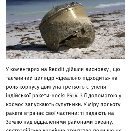
У коментарях на
Reddit
дійшли висновку , що
таємничий циліндр «ідеально підходить» на
роль корпусу двигуна третього ступеня
індійської ракети-носія PSLV. З її допомогою у
космос запускають супутники. У міру польоту
ракета втрачає свої частини: ті падають на
Землю над віддаленими районами океану.
Австралійське космічне агентство поки що не