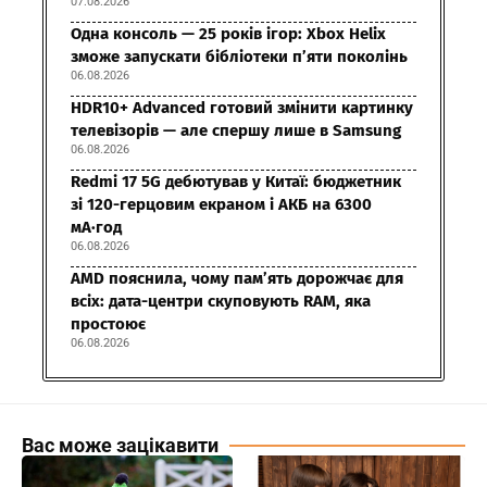
07.08.2026
Одна консоль — 25 років ігор: Xbox Helix
зможе запускати бібліотеки п’яти поколінь
06.08.2026
HDR10+ Advanced готовий змінити картинку
телевізорів — але спершу лише в Samsung
06.08.2026
Redmi 17 5G дебютував у Китаї: бюджетник
зі 120-герцовим екраном і АКБ на 6300
мА·год
06.08.2026
AMD пояснила, чому пам’ять дорожчає для
всіх: дата-центри скуповують RAM, яка
простоює
06.08.2026
Вас може зацікавити