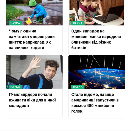
НАУКА
НАУКА
Чому люди не
Один випадок на
пам’ятають перші роки
мільйон: жінка народила
життя: наприклад, як
близнюки від різних
навчилися ходити
батьків
НАУКА
НАУКА
IT-мільярдери почали
Стало відомо, навіщо
вживати ліки для вічної
американці запустили в
молодості
космос 480 мільйонів
голок